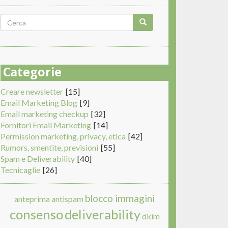
Form
di
Cerca
ricerca
Categorie
Creare newsletter
[15]
Email Marketing Blog
[9]
Email marketing checkup
[32]
Fornitori Email Marketing
[14]
Permission marketing, privacy, etica
[42]
Rumors, smentite, previsioni
[55]
Spam e Deliverability
[40]
Tecnicaglie
[26]
blocco immagini
anteprima
antispam
consenso
deliverability
dkim