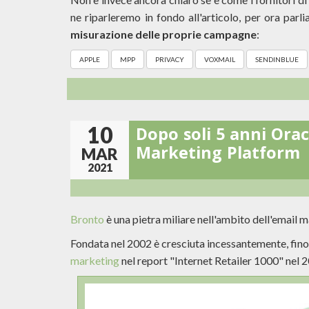
ne riparleremo in fondo all'articolo, per ora parl
misurazione delle proprie campagne
:
APPLE
MPP
PRIVACY
VOXMAIL
SENDINBLUE
10
Dopo soli 5 anni Ora
Marketing Platform
MAR
2021
Bronto
è una pietra miliare nell'ambito dell'email 
Fondata nel 2002 è cresciuta incessantemente, fin
marketing
nel report "Internet Retailer 1000" nel 