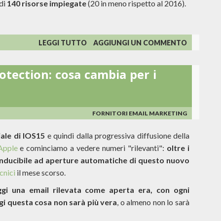
 di
140 risorse impiegate
(20 in meno rispetto al 2016).
SU
LEGGI TUTTO
AGGIUNGI UN COMMENTO
MAILUP,
O
otection: cosa cambia per i
MEGLIO
GROWENS,
SI
COMPRA
CONTACTLAB!
FORNITORI EMAIL MARKETING
iale di IOS15
e quindi dalla progressiva diffusione della
 Apple
e cominciamo a vedere numeri "rilevanti":
oltre i
conducibile ad aperture automatiche di questo nuovo
cnici
il mese scorso.
gi una email rilevata come aperta era, con ogni
ggi questa cosa non sarà più vera
, o almeno non lo sarà