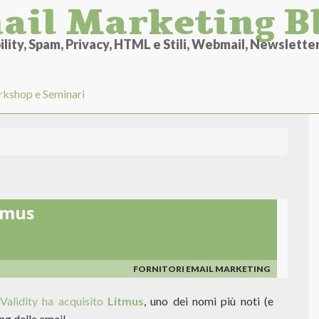
ail Marketing B
lity, Spam, Privacy, HTML e Stili, Webmail, Newsletter 
kshop e Seminari
itmus
FORNITORI EMAIL MARKETING
Validity ha acquisito
Litmus
, uno dei nomi più noti (e
ng delle email.