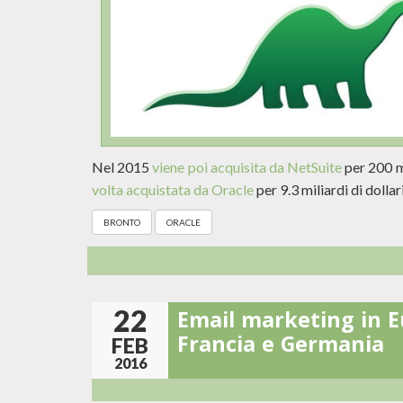
Nel 2015
viene poi acquisita da NetSuite
per 200 mi
volta acquistata da Oracle
per 9.3 miliardi di dollari
BRONTO
ORACLE
22
Email marketing in E
Francia e Germania
FEB
2016