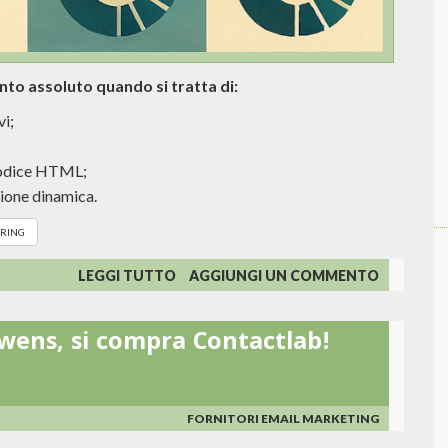
ento assoluto quando si tratta di:
vi;
 codice HTML;
zione dinamica.
RING
SU
LEGGI TUTTO
AGGIUNGI UN COMMENTO
VALIDITY
SI
wens, si compra Contactlab!
COMPRA
LITMUS
FORNITORI EMAIL MARKETING