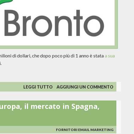
lioni di dollari, che dopo poco più di 1 anno è stata
a sua
.
SU
LEGGI TUTTO
AGGIUNGI UN COMMENTO
DOPO
SOLI
uropa, il mercato in Spagna,
5
ANNI
ORACLE
METTE
IN
FORNITORI EMAIL MARKETING