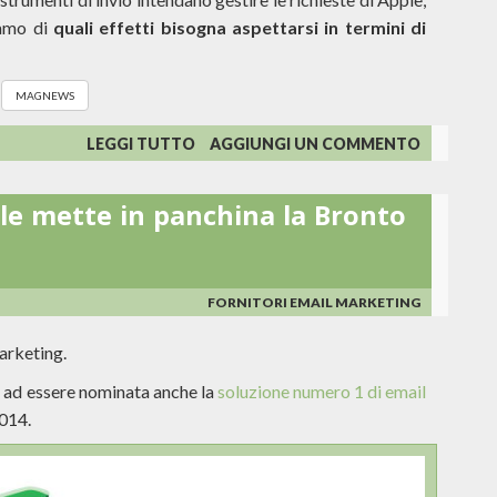
iamo di
quali effetti bisogna aspettarsi in termini di
MAGNEWS
SU
LEGGI TUTTO
AGGIUNGI UN COMMENTO
APPLE
MAIL
cle mette in panchina la Bronto
PRIVACY
PROTECTION:
COSA
CAMBIA
PER
FORNITORI EMAIL MARKETING
I
MITTENTI?
marketing.
o ad essere nominata anche la
soluzione numero 1 di email
2014.