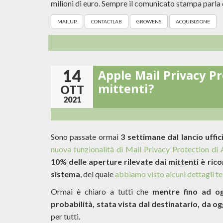
milioni di euro. Sempre il comunicato stampa parla
MAILUP
CONTACTLAB
GROWENS
ACQUISIZIONE
14
Apple Mail Privacy Pr
mittenti?
OTT
2021
Sono passate ormai
3 settimane dal lancio uffic
nuova funzionalità di Mail Privacy Protection di
10% delle aperture rilevate dai mittenti è ri
sistema
, del quale
abbiamo visto alcuni dettagli te
Ormai è chiaro a tutti che
mentre fino ad og
probabilità, stata vista dal destinatario, da o
per tutti.