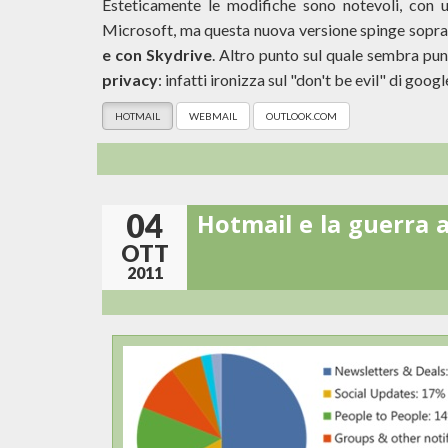
Esteticamente le modifiche sono notevoli, con un
Microsoft, ma questa nuova versione spinge soprat
e con Skydrive
. Altro punto sul quale sembra pu
privacy
: infatti ironizza sul "don't be evil" di goog
HOTMAIL
WEBMAIL
OUTLOOK.COM
04
Hotmail e la guerra a
OTT
2011