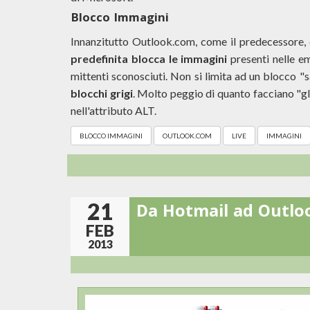
Blocco Immagini
Innanzitutto Outlook.com, come il predecessore
predefinita blocca le immagini
presenti nelle em
mittenti sconosciuti. Non si limita ad un blocco "
blocchi grigi
. Molto peggio di quanto facciano "gli
nell'attributo ALT.
BLOCCO IMMAGINI
OUTLOOK.COM
LIVE
IMMAGINI
21
Da Hotmail ad Outloo
FEB
2013