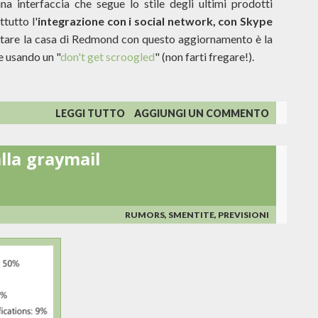
a interfaccia che segue lo stile degli ultimi prodotti
tutto l'
integrazione con i social network, con Skype
ntare la casa di Redmond con questo aggiornamento è la
le usando un "
don't get scroogled
" (non farti fregare!).
SU
LEGGI TUTTO
AGGIUNGI UN COMMENTO
DA
HOTMAIL
lla graymail
AD
OUTLOOK.COM:
EVOLUZIONE
DELLA
SPECIE?
RUMORS, SMENTITE, PREVISIONI