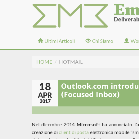
Em
Salta
al
contenuto
Deliverabi
principale
Ultimi Articoli
Chi Siamo
Wor
HOME
HOTMAIL
18
Outlook.com introduc
(Focused Inbox)
APR
2017
Nel dicembre 2014
Microsoft
ha annunciato l'a
creazione di
client di posta
elettronica mobile "sma