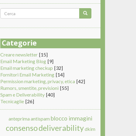
Form
di
Cerca
ricerca
Categorie
Creare newsletter
[15]
Email Marketing Blog
[9]
Email marketing checkup
[32]
Fornitori Email Marketing
[14]
Permission marketing, privacy, etica
[42]
Rumors, smentite, previsioni
[55]
Spam e Deliverability
[40]
Tecnicaglie
[26]
blocco immagini
anteprima
antispam
consenso
deliverability
dkim