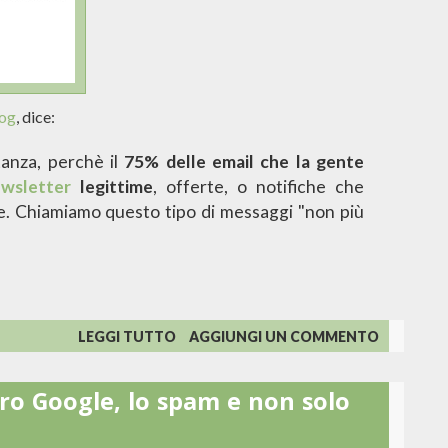
log
, dice:
tanza, perchè il
75% delle email che la gente
wsletter
legittime
, offerte, o notifiche che
e. Chiamiamo questo tipo di messaggi "non più
SU
LEGGI TUTTO
AGGIUNGI UN COMMENTO
HOTMAIL
E
ro Google, lo spam e non solo
LA
GUERRA
ALLA