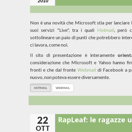
2010
Non è una novità che Microsoft stia per lanciare 
suoi servizi "Live", tra i quali
Hotmail
, però 
sottolineare un paio di punti che potrebbero intere
ci lavora, come noi.
Il sito di presentazione è interamente
orien
considerazione che Microsoft e Yahoo hanno fi
fronti e che dal fronte
Webmail
di Facebook a par
nuovo, non poteva essere diversamente.
HOTMAIL
WEBMAIL
22
RapLeaf: le ragazze u
OTT