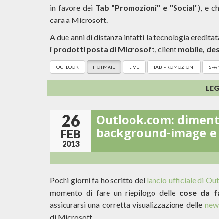
in favore dei
Tab "Promozioni" e "Social"
), e c
cara a Microsoft.
A due anni di distanza infatti la tecnologia eredita
i prodotti posta di Microsoft
, client
mobile, de
OUTLOOK
HOTMAIL
LIVE
TAB PROMOZIONI
SPA
LEG
26
Outlook.com: dimenti
background-image e 
FEB
2013
Pochi giorni fa ho scritto del
lancio ufficiale di O
momento di fare un riepilogo delle
cose da f
assicurarsi una corretta visualizzazione delle
news
di Microsoft.