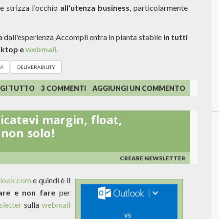
he strizza l'occhio
all'utenza business
, particolarmente
ta dall'esperienza Accompli entra in pianta stabile
in tutti
sktop e
webmail
.
M
DELIVERABILITY
SU
GI TUTTO
3 COMMENTI
AGGIUNGI UN COMMENTO
OUTLOOK.COM
INTRODUCE
catevi margin, float,
LA
POSTA
non solo!
EVIDENZIATA
(FOCUSED
INBOX)
CREARE NEWSLETTER
utlook.com
e quindi è il
are e non fare
per
letter
sulla
webmail