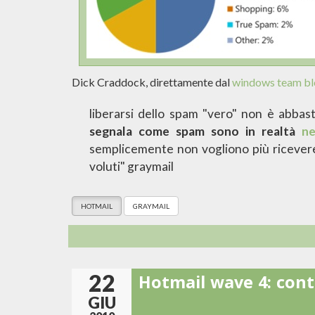
Dick Craddock, direttamente dal
windows team b
liberarsi dello spam "vero" non è abbas
segnala come spam sono in realtà
ne
semplicemente non vogliono più ricever
voluti" graymail
HOTMAIL
GRAYMAIL
22
Hotmail wave 4: cont
GIU