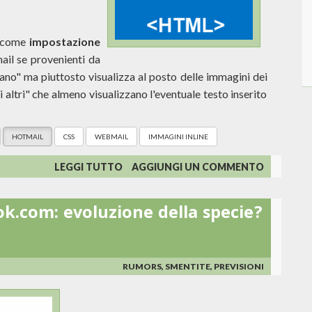
, come
impostazione
ail se provenienti da
sano" ma piuttosto visualizza al posto delle immagini dei
 altri" che almeno visualizzano l'eventuale testo inserito
HOTMAIL
CSS
WEBMAIL
IMMAGINI INLINE
SU
LEGGI TUTTO
AGGIUNGI UN COMMENTO
OUTLOOK.COM:
DIMENTICATEVI
k.com: evoluzione della specie?
MARGIN,
FLOAT,
BACKGROUND-
IMAGE
E
RUMORS, SMENTITE, PREVISIONI
NON
SOLO!