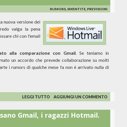
GRAYMAIL
RUMORS, SMENTITE, PREVISIONI
la nuova versione dei
credo valga la pena
ssare chi con l'email
tato alla comparazione con Gmail
. Se teniamo in
rmato un accordo che prevede collaborazione su molti
te i rumors di qualche mese fa non è arrivato nulla di
SU
LEGGI TUTTO
AGGIUNGI UN COMMENTO
HOTMAIL
WAVE
sano Gmail, i ragazzi Hotmail.
4:
CONTRO
GOOGLE,