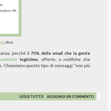
log
, dice:
tanza, perchè il
75% delle email che la gente
wsletter
legittime
, offerte, o notifiche che
e. Chiamiamo questo tipo di messaggi "non più
SU
LEGGI TUTTO
AGGIUNGI UN COMMENTO
HOTMAIL
E
LA