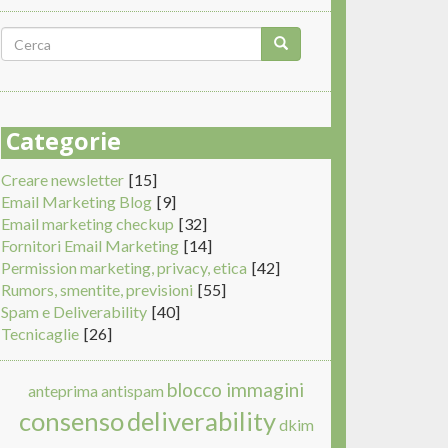
Form
di
Cerca
ricerca
Categorie
Creare newsletter
[15]
Email Marketing Blog
[9]
Email marketing checkup
[32]
Fornitori Email Marketing
[14]
Permission marketing, privacy, etica
[42]
Rumors, smentite, previsioni
[55]
Spam e Deliverability
[40]
Tecnicaglie
[26]
blocco immagini
anteprima
antispam
consenso
deliverability
dkim