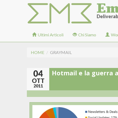
Em
Salta
al
contenuto
Deliverabi
principale
Ultimi Articoli
Chi Siamo
Wor
HOME
GRAYMAIL
04
Hotmail e la guerra a
OTT
2011