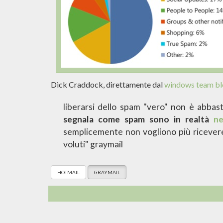
Dick Craddock, direttamente dal
windows team b
liberarsi dello spam "vero" non è abbas
segnala come spam sono in realtà
ne
semplicemente non vogliono più ricever
voluti" graymail
HOTMAIL
GRAYMAIL