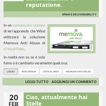
reputazione.
UTILIZZATI
SPAM E DELIVERABILITY
In un
comunicato stampa
di ieri apprendo che Wind
utilizzerà la soluzione
Memova Anti Abuse di
Critical Path
.
In realtà non so se è solo
fumo o è cambiato veramente qualcosa:
LIBERO
REPUTATION
CRITICAL PATH
MEMOVA ANTI ABUSE
SU
LEGGI TUTTO
AGGIUNGI UN COMMENTO
LIBERO
UTILIZZERÀ
20
Ciao, attualmente hai
MEMOVA
ANTI
Stelle
FEB
ABUSE: