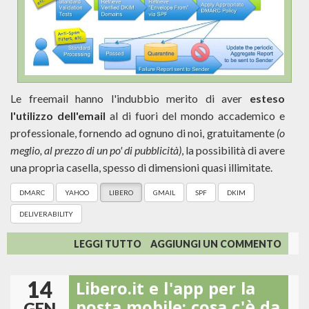
Le freemail hanno l'indubbio merito di aver
esteso
l'utilizzo dell'email
al di fuori del mondo accademico e
professionale, fornendo ad ognuno di noi, gratuitamente
(o
meglio, al prezzo di un po' di pubblicità)
, la possibilità di avere
una propria casella, spesso di dimensioni quasi illimitate.
DMARC
YAHOO
LIBERO
GMAIL
SPF
DKIM
DELIVERABILITY
SU
LEGGI TUTTO
AGGIUNGI UN COMMENTO
YAHOO,
LIBERO
14
Libero.it e l'app per la
E
DMARC,
GEN