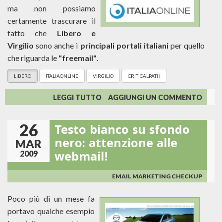
ma non possiamo
certamente trascurare il
fatto che
Libero e
Virgilio
sono anche i
principali portali italiani
per quello
che riguarda le
"freemail"
.
LIBERO
ITALIAONLINE
VIRGILIO
CRITICALPATH
SU
LEGGI TUTTO
AGGIUNGI UN COMMENTO
(RI)NASCE
ITALIAONLINE...
26
Testo bianco su sfondo
DALL'UNIONE
DI
nero: attenzione alle
MAR
LIBERO
webmail!
2009
E
VIRGILIO
EMAIL MARKETING CHECKUP
Poco più di un mese fa
portavo qualche esempio