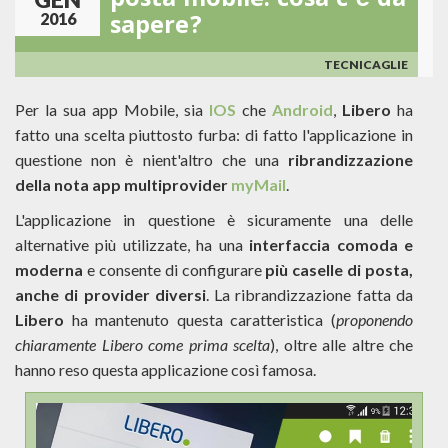
posta mobile: cosa c'è da
OVVERO
sapere?
2016
MAI
USARE
CASELLE
TECNICAGLIE
FREEMAIL
COME
Per la sua app Mobile, sia
IOS
che
Android
,
Libero
ha
MITTENTE!
fatto una scelta piuttosto furba: di fatto l'applicazione in
questione non è nient'altro che una
ribrandizzazione
della nota app multiprovider
myMail
.
L'applicazione in questione è sicuramente una delle
alternative più utilizzate, ha una
interfaccia comoda e
moderna
e consente di configurare
più caselle di posta,
anche di provider diversi
. La ribrandizzazione fatta da
Libero
ha mantenuto questa caratteristica (
proponendo
chiaramente Libero come prima scelta
), oltre alle altre che
hanno reso questa applicazione così famosa.