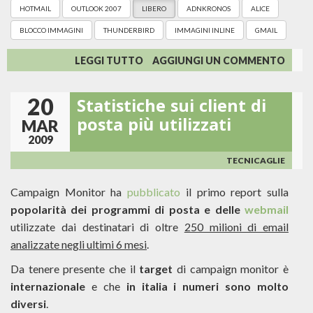
HOTMAIL
OUTLOOK 2007
LIBERO
ADNKRONOS
ALICE
BLOCCO IMMAGINI
THUNDERBIRD
IMMAGINI INLINE
GMAIL
SU
LEGGI TUTTO
AGGIUNGI UN COMMENTO
ADNKRONOS:
DUE
20
Statistiche sui client di
PASSI
AVANTI
posta più utilizzati
MAR
E
2009
DUE
INDIETRO.
TECNICAGLIE
Campaign Monitor ha
pubblicato
il primo report sulla
popolarità dei programmi di posta e delle
webmail
utilizzate dai destinatari di oltre
250 milioni di email
analizzate negli ultimi 6 mesi
.
Da tenere presente che il
target
di campaign monitor è
internazionale
e che
in italia i numeri sono molto
diversi
.