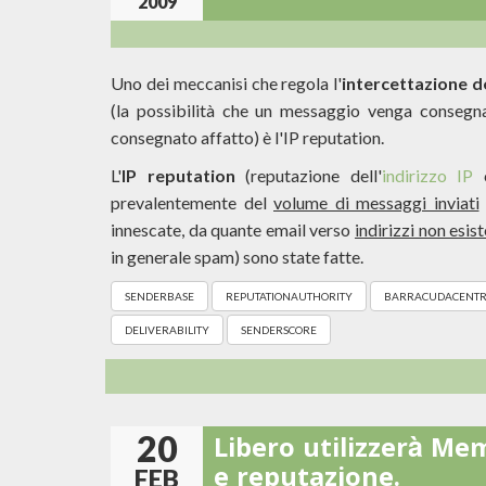
2009
Uno dei meccanisi che regola l'
intercettazione d
(la possibilità che un messaggio venga consegna
consegnato affatto) è l'IP reputation.
L'
IP reputation
(reputazione dell'
indirizzo IP
c
prevalentemente del
volume di messaggi inviati
innescate, da quante email verso
indirizzi non esist
in generale spam) sono state fatte.
SENDERBASE
REPUTATIONAUTHORITY
BARRACUDACENTR
DELIVERABILITY
SENDERSCORE
20
Libero utilizzerà Me
e reputazione.
FEB