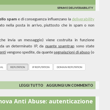
SVIZZERO
DEI
SPAM E DELIVERABILITY
POSTINI.
ello spam
e di conseguenza influenzano la
deliverability
to nella posta in arrivo, piuttosto che in spam o non
he invia un messaggio) viene costruita in funzione
da un determinato IP, da
quante spamtrap
sono state
enti
vengono spedite, da quante
segnalazioni di abuso
(o
AL
REPUTATION
IP REPUTATION
DOMAIN REPUTATION
SU
LEGGI TUTTO
AGGIUNGI UN COMMENTO
QUAL
È
mova Anti Abuse: autenticazione
LA
VOSTRA
REPUTAZIONE?