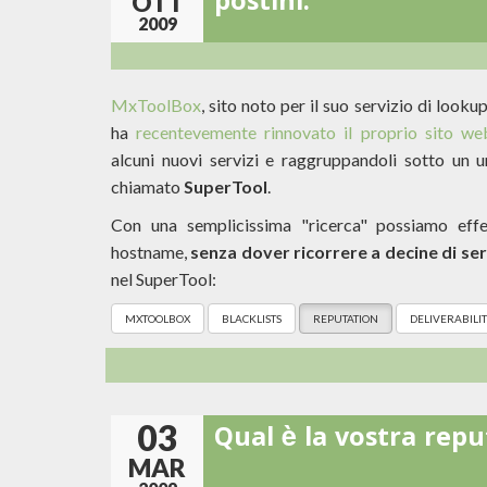
postini.
OTT
2009
MxToolBox
, sito noto per il suo servizio di lookup
ha
recentevemente rinnovato il proprio sito we
alcuni nuovi servizi e raggruppandoli sotto un 
chiamato
SuperTool
.
Con una semplicissima "ricerca" possiamo eff
hostname,
senza dover ricorrere a decine di ser
nel SuperTool:
MXTOOLBOX
BLACKLISTS
REPUTATION
DELIVERABILI
03
Qual è la vostra rep
MAR