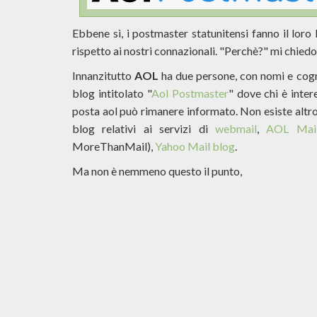
Ebbene sì, i postmaster statunitensi fanno il lor
rispetto ai nostri connazionali. "Perchè?" mi chiedo.
Innanzitutto
AOL
ha due persone, con nomi e cogn
blog intitolato "
Aol Postmaster
" dove chi è inter
posta aol può rimanere informato. Non esiste altr
blog relativi ai servizi di
webmail
,
AOL Mai
MoreThanMail),
Yahoo Mail blog
.
Ma non è nemmeno questo il punto,