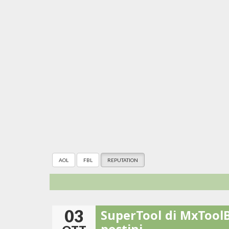
AOL
FBL
REPUTATION
03
SuperTool di MxToolBo