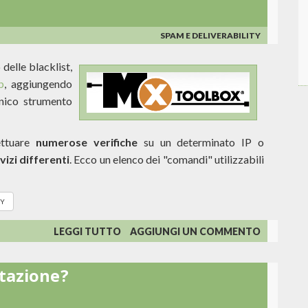
-
ITALIA
0
SPAM E DELIVERABILITY
 delle blacklist,
b
, aggiungendo
unico strumento
ettuare
numerose verifiche
su un determinato IP o
vizi differenti
. Ecco un elenco dei "comandi" utilizzabili
TY
SU
LEGGI TUTTO
AGGIUNGI UN COMMENTO
SUPERTOOL
DI
utazione?
MXTOOLBOX:
IL
COLTELLINO