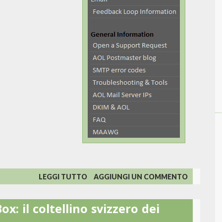
SU
LEGGI TUTTO
AGGIUNGI UN COMMENTO
POSTMASTERS
LEAGUE:
x: il coltellino svizzero dei
USA
3