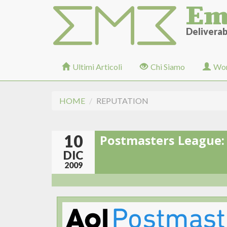
Em
Salta
al
contenuto
Deliverabi
principale
Ultimi Articoli
Chi Siamo
Wor
HOME
REPUTATION
10
Postmasters League: U
DIC
2009