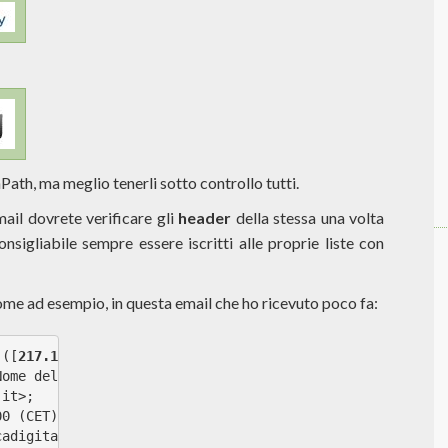
Path, ma meglio tenerli sotto controllo tutti.
mail dovrete verificare gli
header
della stessa una volta
nsigliabile sempre essere iscritti alle proprie liste con
come ad esempio, in questa email che ho ricevuto poco fa:
 ([
217.169.111.37
])
Nome del mio server) with 
SMTP
 ID 753
.it>;
00 (CET)
cadigitale.it [127.0.0.1])