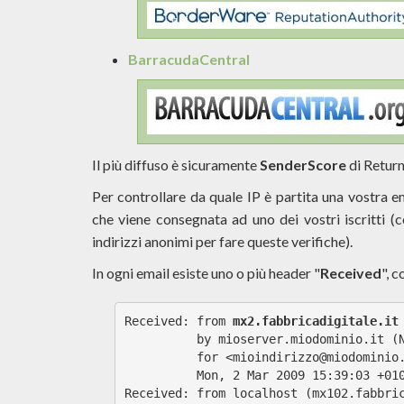
BarracudaCentral
Il più diffuso è sicuramente
SenderScore
di Return
Per controllare da quale IP è partita una vostra e
che viene consegnata ad uno dei vostri iscritti (co
indirizzi anonimi per fare queste verifiche).
In ogni email esiste uno o più header "
Received
", 
Received: from 
mx2.fabbricadigitale.it
          by mioserver.miodominio.it (
          for <mioindirizzo@miodominio
          Mon, 2 Mar 2009 15:39:03 +01
Received: from localhost (mx102.fabbri