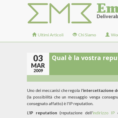
Em
Salta
al
contenuto
Deliverabi
principale
Ultimi Articoli
Chi Siamo
Wor
03
Qual è la vostra rep
MAR
2009
Uno dei meccanisi che regola l'
intercettazione d
(la possibilità che un messaggio venga consegna
consegnato affatto) è l'IP reputation.
L'
IP reputation
(reputazione dell'
indirizzo IP
c