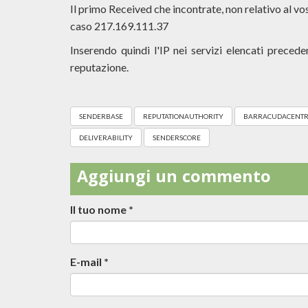
Il primo Received che incontrate, non relativo al vos
caso 217.169.111.37
Inserendo quindi l'IP nei servizi elencati preced
reputazione.
SENDERBASE
REPUTATIONAUTHORITY
BARRACUDACENTR
DELIVERABILITY
SENDERSCORE
Aggiungi un commento
Il tuo nome
*
E-mail
*