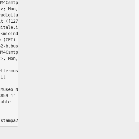
MM4Csmtpd) with ESMTP id A3C07E111BF2
t>; Mon,  2 Mar 2009 15:39:02 +0100 (CET)
cadigitale.it
it ([127.0.0.1])
gitale.it [127.0.0.1]) (amavisd-new, port 10024)
 <mioindirizzo@miodominio.it>;
0 (CET)
82-b.business.telecomitalia.it (host162-253-static.188-8
MM4Csmtpd) with ESMTPA id 8E5F1E000A3F
t>; Mon,  2 Mar 2009 15:39:01 +0100 (CET)
ettermuseo@museoscienza.it>
.it
 Museo Nazionale della Scienza e della Tecnologia 
8859-1"
table
-stampa2>