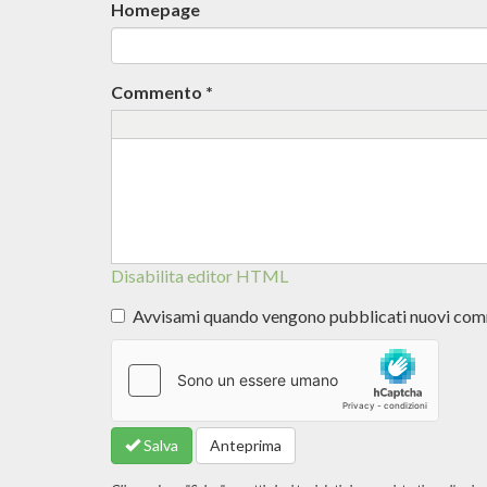
Homepage
Commento
*
Disabilita editor HTML
Avvisami quando vengono pubblicati nuovi co
Altre
informazioni
sui formati
del testo
Salva
Anteprima