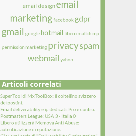
email
email design
marketing
gdpr
facebook
gmail
hotmail
google
libero
mailchimp
privacy
spam
permission marketing
webmail
yahoo
Articoli correlati
SuperTool di MxToolBox: il coltellino svizzero
dei postini.
Email deliverability e ip dedicati. Pro e contro.
Postmasters League: USA 3 - Italia 0
Libero utilizzerà Memova Anti Abuse:
autenticazione e reputazione.
Giovanni parla di "Deliverability Optimization".