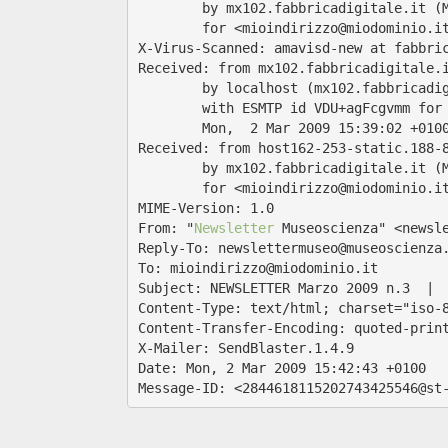
	by mx102.fabbricadigitale.it (
	for <mioindirizzo@miodominio.i
X-Virus-Scanned: amavisd-new at fabbri
Received: from mx102.fabbricadigitale.
	by localhost (mx102.fabbricadi
	with ESMTP id VDU+agFcgvmm for
	Mon,  2 Mar 2009 15:39:02 +010
Received: from host162-253-static.188-
	by mx102.fabbricadigitale.it (
	for <mioindirizzo@miodominio.i
MIME-Version: 1.0
From: "
Newsletter
 Museoscienza" <newsl
Reply-To: newslettermuseo@museoscienza
To: mioindirizzo@miodominio.it
Subject: NEWSLETTER Marzo 2009 n.3  | 
Content-Type: text/html; charset="iso-
Content-Transfer-Encoding: quoted-prin
X-Mailer: SendBlaster.1.4.9
Date: Mon, 2 Mar 2009 15:42:43 +0100
Message-ID: <2844618115202743425546@st