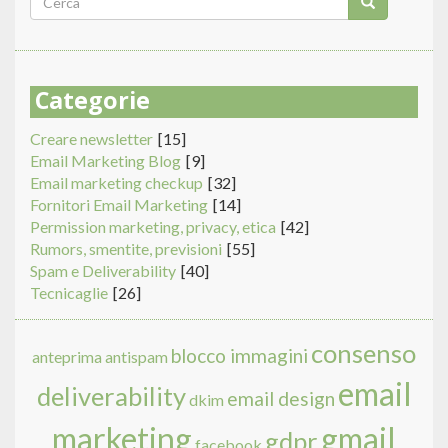
di
Cerca
ricerca
Categorie
Creare newsletter
[15]
Email Marketing Blog
[9]
Email marketing checkup
[32]
Fornitori Email Marketing
[14]
Permission marketing, privacy, etica
[42]
Rumors, smentite, previsioni
[55]
Spam e Deliverability
[40]
Tecnicaglie
[26]
consenso
blocco immagini
anteprima
antispam
email
deliverability
email design
dkim
marketing
gmail
gdpr
facebook