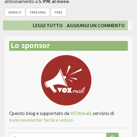
abbonamento a
5.99€ al mese
.
EMAIL.IT
FREE MAIL
FREE
SU
LEGGI TUTTO
AGGIUNGI UN COMMENTO
ADDIO
ALLE
Lo sponsor
CASELLE
GRATUITE
DI
EMAIL.IT
Questo blog è supportato da
VOXmail
, servizio di
invio newsletter facile e veloce
Form