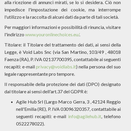
alla ricezione di annunci mirati, se lo si desidera. Ciò non
impedisce l'impostazione dei cookie, ma interrompe
l'utilizzo e la raccolta di alcuni dati da parte di tali società.
Per maggiori informazioni e possibilità di rinuncia, visitare
l'indirizzo
www.youronlinechoices.eu/
.
Titolare: il Titolare del trattamento dei dati, ai sensi della
Legge, è Void Labs Snc (via San Martino, 103/49 , 48018
Faenza (RA), P. IVA 02137700395, contattabile ai seguenti
recapiti: e-mail
privacy@voidlabs.it
) nella persona del suo
legale rappresentante pro tempore.
Il responsabile della protezione dei dati (DPO) designato
dal titolare ai sensi dell'art.37 del GDPR è:
Agile Hub Srl (Largo Marco Gerra, 3 , 42124 Reggio
nell'Emilia (RE), P. IVA 03096320357, contattabile ai
seguenti recapiti: e-mail
info@agilehub.it
, telefono
0522278022).