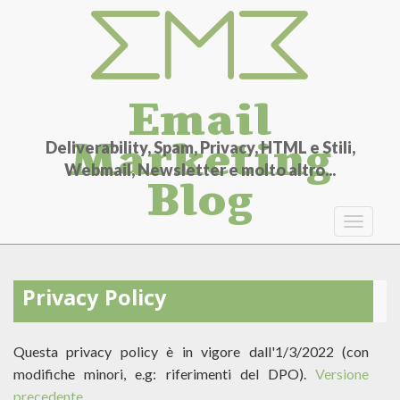
Salta
al
contenuto
principale
Email
Marketing
Deliverability, Spam, Privacy, HTML e Stili,
Webmail, Newsletter e molto altro...
Blog
Toggle
navigat
Privacy Policy
Questa privacy policy è in vigore dall'1/3/2022 (con
modifiche minori, e.g: riferimenti del DPO).
Versione
precedente.