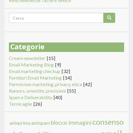
invio newsletter facile e veloce
Form
di
Cerca
ricerca
Categorie
Creare newsletter
[15]
Email Marketing Blog
[9]
Email marketing checkup
[32]
Fornitori Email Marketing
[14]
Permission marketing, privacy, etica
[42]
Rumors, smentite, previsioni
[55]
Spam e Deliverability
[40]
Tecnicaglie
[26]
consenso
blocco immagini
anteprima
antispam