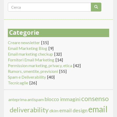
Form
di
Cerca
ricerca
Categorie
Creare newsletter
[15]
Email Marketing Blog
[9]
Email marketing checkup
[32]
Fornitori Email Marketing
[14]
Permission marketing, privacy, etica
[42]
Rumors, smentite, previsioni
[55]
Spam e Deliverability
[40]
Tecnicaglie
[26]
consenso
blocco immagini
anteprima
antispam
email
deliverability
email design
dkim