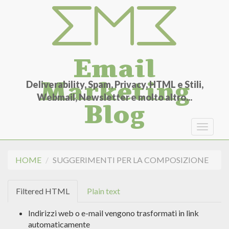
Salta
al
contenuto
principale
Email
Marketing
Deliverability, Spam, Privacy, HTML e Stili,
Webmail, Newsletter e molto altro...
Blog
Toggle
navigat
HOME
SUGGERIMENTI PER LA COMPOSIZIONE
Filtered HTML
Plain text
Indirizzi web o e-mail vengono trasformati in link
automaticamente