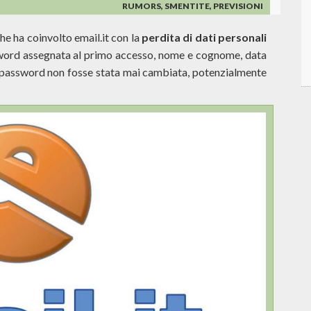
QUALI
RUMORS, SMENTITE, PREVISIONI
ALTERNATIVE?
he ha coinvolto email.it con la
perdita di dati personali
ssword assegnata al primo accesso, nome e cognome, data
 la password non fosse stata mai cambiata, potenzialmente