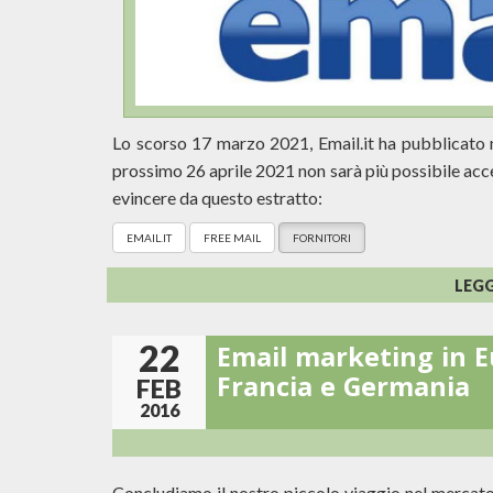
Lo scorso 17 marzo 2021, Email.it ha pubblicato 
prossimo 26 aprile 2021 non sarà più possibile acc
evincere da questo estratto:
EMAIL.IT
FREE MAIL
FORNITORI
LEG
22
Email marketing in E
Francia e Germania
FEB
2016
Concludiamo il nostro piccolo viaggio nel mercat