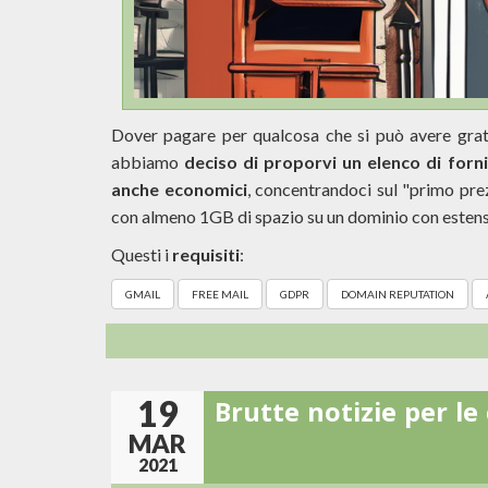
Dover pagare per qualcosa che si può avere grat
abbiamo
deciso di proporvi un elenco di forni
anche economici
, concentrandoci sul "primo prez
con almeno 1GB di spazio su un dominio con estensi
Questi i
requisiti
:
GMAIL
FREE MAIL
GDPR
DOMAIN REPUTATION
19
Brutte notizie per le 
MAR
2021