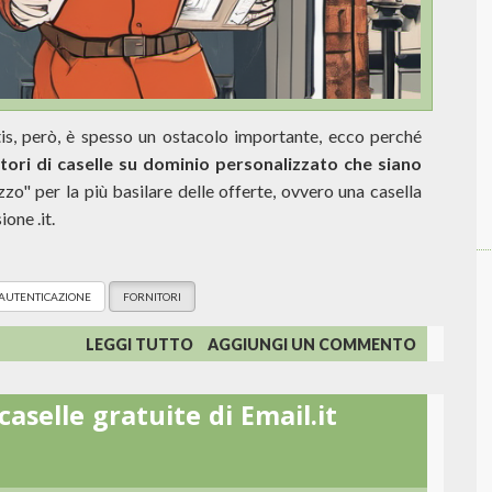
is, però, è spesso un ostacolo importante, ecco perché
tori di caselle su dominio personalizzato che siano
zo" per la più basilare delle offerte, ovvero una casella
one .it.
AUTENTICAZIONE
FORNITORI
SU
LEGGI TUTTO
AGGIUNGI UN COMMENTO
CASELLA
DI
caselle gratuite di Email.it
POSTA
CON
DOMINIO
PERSONALIZZATO: