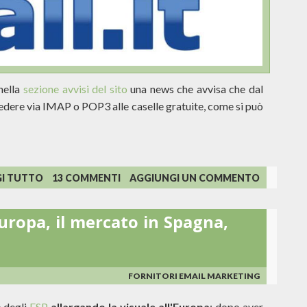
nella
sezione avvisi del sito
una news che avvisa che dal
edere via IMAP o POP3 alle caselle gratuite, come si può
SU
GI TUTTO
13 COMMENTI
AGGIUNGI UN COMMENTO
BRUTTE
NOTIZIE
uropa, il mercato in Spagna,
PER
LE
CASELLE
GRATUITE
DI
FORNITORI EMAIL MARKETING
EMAIL.IT
o degli
ESP
allargando la visuale all'Europa
: dopo aver