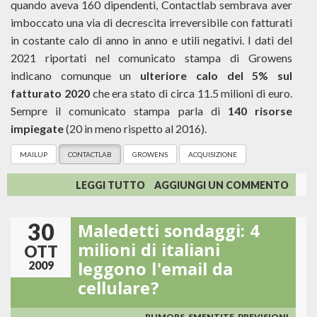
quando aveva 160 dipendenti, Contactlab sembrava aver
imboccato una via di decrescita irreversibile con fatturati
in costante calo di anno in anno e utili negativi. I dati del
2021 riportati nel comunicato stampa di Growens
indicano comunque un
ulteriore calo del 5% sul
fatturato 2020
che era stato di circa 11.5 milioni di euro.
Sempre il comunicato stampa parla di
140 risorse
impiegate
(20 in meno rispetto al 2016).
MAILUP
CONTACTLAB
GROWENS
ACQUISIZIONE
SU
LEGGI TUTTO
AGGIUNGI UN COMMENTO
MAILUP,
O
30
Maledetti sondaggi: 4
MEGLIO
GROWENS,
milioni di italiani
OTT
SI
leggono l'email da
2009
COMPRA
cellulare?
CONTACTLAB!
RUMORS, SMENTITE, PREVISIONI