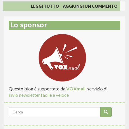
SU
LEGGI TUTTO
AGGIUNGI UN COMMENTO
MALEDETTI
SONDAGGI:
Lo sponsor
4
MILIONI
DI
ITALIANI
LEGGONO
L'EMAIL
DA
CELLULARE?
Questo blog è supportato da
VOXmail
, servizio di
invio newsletter facile e veloce
Form
di
Cerca
ricerca