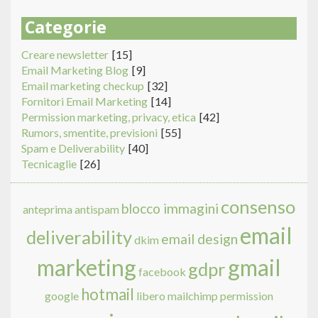
Categorie
Creare newsletter
[15]
Email Marketing Blog
[9]
Email marketing checkup
[32]
Fornitori Email Marketing
[14]
Permission marketing, privacy, etica
[42]
Rumors, smentite, previsioni
[55]
Spam e Deliverability
[40]
Tecnicaglie
[26]
consenso
blocco immagini
anteprima
antispam
email
deliverability
email design
dkim
marketing
gmail
gdpr
facebook
hotmail
google
libero
mailchimp
permission