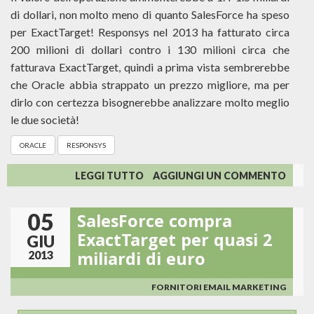
di dollari, non molto meno di quanto SalesForce ha speso
per ExactTarget! Responsys nel 2013 ha fatturato circa
200 milioni di dollari contro i 130 milioni circa che
fatturava ExactTarget, quindi a prima vista sembrerebbe
che Oracle abbia strappato un prezzo migliore, ma per
dirlo con certezza bisognerebbe analizzare molto meglio
le due società!
ORACLE
RESPONSYS
SU
LEGGI TUTTO
AGGIUNGI UN COMMENTO
ORACLE
COMPREREBBE
05
SalesForce compra
RESPONSYS
ExactTarget per quasi 2
GIU
miliardi di euro
2013
FORNITORI EMAIL MARKETING