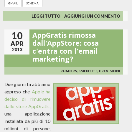
GMAIL
SCHEMA
SU
LEGGI TUTTO
AGGIUNGI UN COMMENTO
2013:
GOOGLE
10
AppGratis rimossa
INVESTE
SULL'EVOLUZIONE
dall'AppStore: cosa
APR
DELL'EMAIL
c'entra con l'email
2013
CON
marketing?
GMAIL
SCHEMAS!
RUMORS, SMENTITE, PREVISIONI
Due giorni fa abbiamo
appreso che
Apple ha
deciso di rimuovere
dallo store AppGratis
,
una applicazione
installata da più di 10
milioni di persone,