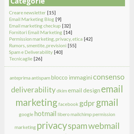
Categorie
Creare newsletter
[15]
Email Marketing Blog
[9]
Email marketing checkup
[32]
Fornitori Email Marketing
[14]
Permission marketing, privacy, etica
[42]
Rumors, smentite, previsioni
[55]
Spam e Deliverability
[40]
Tecnicaglie
[26]
consenso
blocco immagini
anteprima
antispam
email
deliverability
email design
dkim
marketing
gmail
gdpr
facebook
hotmail
google
libero
mailchimp
permission
privacy
spam
webmail
marketing