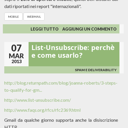
dati riportati nei report "internazionali".
MOBILE
WEBMAIL
SU
LEGGI TUTTO
AGGIUNGI UN COMMENTO
EMAIL
E
07
List-Unsubscribe: perchè
SMARTPHONE:
COME
e come usarlo?
MAR
LEGGONO
2013
LE
EMAIL
SPAM E DELIVERABILITY
GLI
ITALIANI?
http://blog.returnpath.com/blog/joanna-roberts/3-steps-
to-qualify-for-gm...
http://www.list-unsubscribe.com/
http://www.faqs.org/rfcs/rfc2369.html
Gmail da qualche giorno supporta anche la disiscrizione
HTTP.