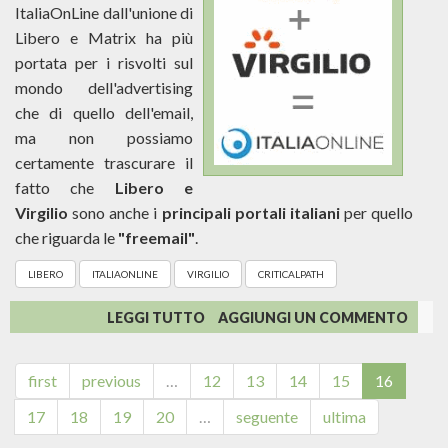
ItaliaOnLine dall'unione di
Libero e Matrix ha più
portata per i risvolti sul
mondo dell'advertising
che di quello dell'email,
ma non possiamo
certamente trascurare il
fatto che
Libero e
Virgilio
sono anche i
principali portali italiani
per quello
che riguarda le
"freemail"
.
LIBERO
ITALIAONLINE
VIRGILIO
CRITICALPATH
SU
LEGGI TUTTO
AGGIUNGI UN COMMENTO
(RI)NASCE
ITALIAONLINE...
DALL'UNIONE
first
previous
…
12
13
14
15
16
DI
17
18
19
20
…
LIBERO
seguente
ultima
E