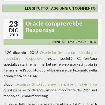
SU
LEGGI TUTTO
AGGIUNGI UN COMMENTO
GMAIL
NON
23
Oracle comprerebbe
BLOCCA
PIÙ
Responsys
DIC
LE
2013
IMMAGINI
FORNITORI EMAIL MARKETING
Il 20 dicembre 2013
Oracle ha firmato un accordo per
acquistare Responsys
, nota società Californiana
specializzata in email marketing (e web marketing più in
generale), e l'acquisto dovrebbe essere perfezionato nella
prima metà del 2014.
Dopo l'
acquisto di ExactTarget da parte di SalesForce
questa è la seconda acquisizione importante del 2013 nel
mondo dell'email marketing.
Il valore dell'operazione ammonterebbe a 1.4-1.5 miliardi