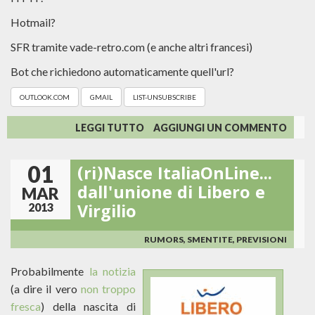
Hotmail?
SFR tramite vade-retro.com (e anche altri francesi)
Bot che richiedono automaticamente quell'url?
OUTLOOK.COM
GMAIL
LIST-UNSUBSCRIBE
SU
LEGGI TUTTO
AGGIUNGI UN COMMENTO
LIST-
UNSUBSCRIBE:
01
(ri)Nasce ItaliaOnLine...
PERCHÈ
E
dall'unione di Libero e
MAR
COME
Virgilio
2013
USARLO?
RUMORS, SMENTITE, PREVISIONI
Probabilmente
la notizia
(a dire il vero
non troppo
fresca
) della nascita di