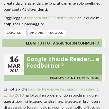
creata da una azienda che fa praticamente solo quello ed
oggi conta
45 dipendenti
.
Oggi leggo la
risposta del CEO dell'azienda
della quale
mi
colpisce un passaggio
:
SOCIAL MEDIA
APPGRATIS
FACEBOOK
SU
LEGGI TUTTO
AGGIUNGI UN COMMENTO
APPGRATIS
RIMOSSA
16
Google chiude Reader... e
DALL'APPSTORE:
COSA
Feedburner?
MAR
C'ENTRA
2013
CON
L'EMAIL
RUMORS, SMENTITE, PREVISIONI
MARKETING?
La notizia che
Google Reader verrà chiuso il prossimo 1°
Luglio 2013
ha fatto il giro del mondo in pochi minuti e in
questi giorni si leggono tantissime proteste per la chiusura
di un servizio forse in calo ma comunque molto diffuso ed