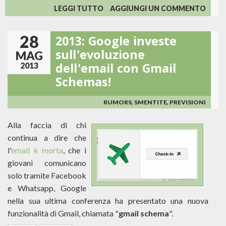
SU
LEGGI TUTTO
AGGIUNGI UN COMMENTO
SALESFORCE
COMPRA
28
2013: Google investe
EXACTTARGET
PER
sull'evoluzione
MAG
QUASI
dell'email con Gmail
2013
2
Schemas!
MILIARDI
DI
EURO
RUMORS, SMENTITE, PREVISIONI
Alla faccia di chi
continua a dire che
l'
email è morta
, che i
giovani comunicano
solo tramite Facebook
e Whatsapp, Google
nella sua ultima conferenza ha presentato una nuova
funzionalità di Gmail, chiamata "
gmail schema
".