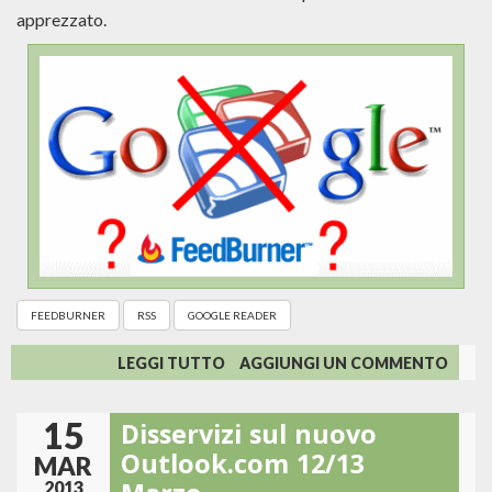
apprezzato.
FEEDBURNER
RSS
GOOGLE READER
SU
LEGGI TUTTO
AGGIUNGI UN COMMENTO
GOOGLE
CHIUDE
15
Disservizi sul nuovo
READER...
E
Outlook.com 12/13
MAR
FEEDBURNER?
2013