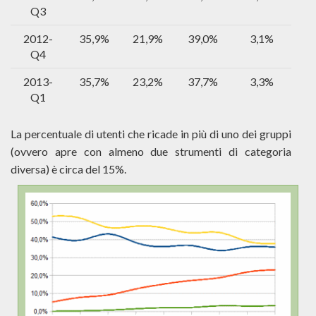
Q3
2012-
35,9%
21,9%
39,0%
3,1%
Q4
2013-
35,7%
23,2%
37,7%
3,3%
Q1
La percentuale di utenti che ricade in più di uno dei gruppi
(ovvero apre con almeno due strumenti di categoria
diversa) è circa del 15%.