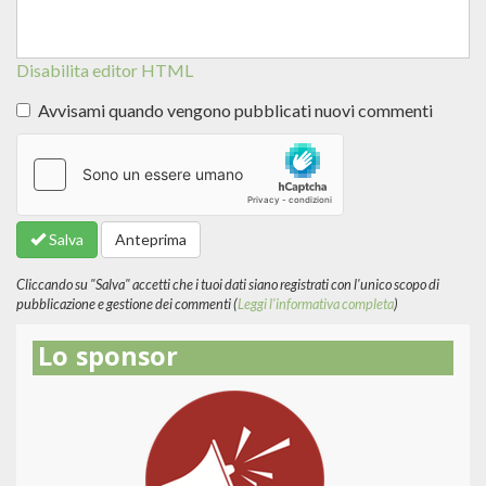
Disabilita editor HTML
Avvisami quando vengono pubblicati nuovi commenti
Altre
informazioni
sui
formati
Salva
Anteprima
del
testo
Cliccando su "Salva" accetti che i tuoi dati siano registrati con l'unico scopo di
pubblicazione e gestione dei commenti (
Leggi l'informativa completa
)
Lo sponsor