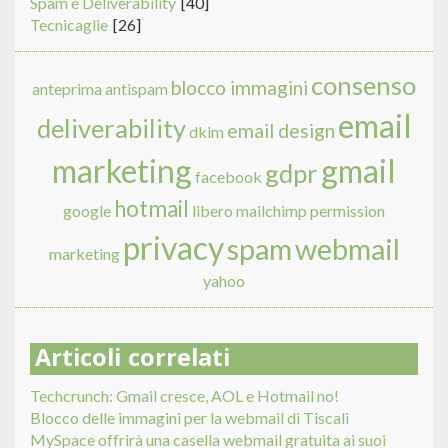
Spam e Deliverability
[40]
Tecnicaglie
[26]
consenso
blocco immagini
anteprima
antispam
email
deliverability
email design
dkim
marketing
gmail
gdpr
facebook
hotmail
google
libero
mailchimp
permission
privacy
spam
webmail
marketing
yahoo
Articoli correlati
Techcrunch: Gmail cresce, AOL e Hotmail no!
Blocco delle immagini per la webmail di Tiscali
MySpace offrirà una casella webmail gratuita ai suoi