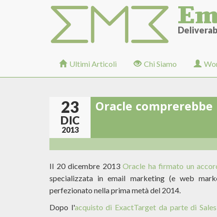
Em
Salta
al
contenuto
Deliverabi
principale
Ultimi Articoli
Chi Siamo
Wor
23
Oracle comprerebbe
DIC
2013
Il 20 dicembre 2013
Oracle ha firmato un accor
specializzata in email marketing (e web marke
perfezionato nella prima metà del 2014.
Dopo l'
acquisto di ExactTarget da parte di Sale