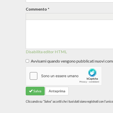
Commento
*
Disabilita editor HTML
Avvisami quando vengono pubblicati nuovi co
Altre
informazioni
sui formati
del testo
Salva
Anteprima
Cliccando su "Salva" accetti che i tuoi dati siano registrati con l'un