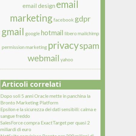
email
email design
marketing
gdpr
facebook
gmail
hotmail
google
libero
mailchimp
privacy
spam
permission marketing
webmail
yahoo
Articoli correlati
Dopo soli 5 anni Oracle mette in panchina la
Bronto Marketing Platform
Epsilon e la sicurezza dei dati sensibili: calma e
sangue freddo
SalesForce compra ExactTarget per quasi 2
miliardi di euro
NetSuite acquisisce Bronto per 200 milioni di