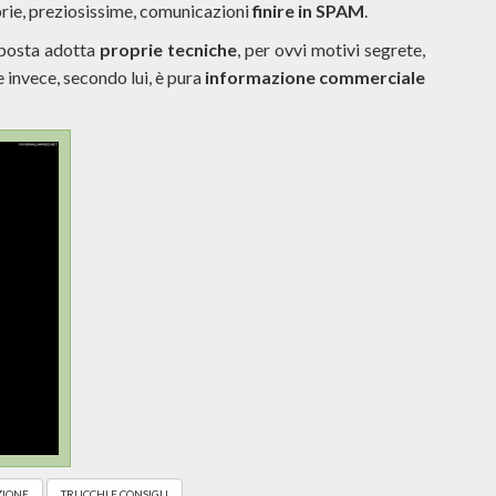
oprie, preziosissime, comunicazioni
finire in SPAM
.
 posta adotta
proprie tecniche
, per ovvi motivi segrete,
e invece, secondo lui, è pura
informazione commerciale
ZIONE
TRUCCHI E CONSIGLI