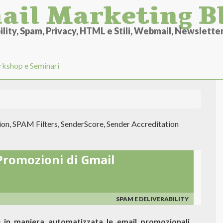
ail Marketing B
lity, Spam, Privacy, HTML e Stili, Webmail, Newsletter 
kshop e Seminari
on, SPAM Filters, SenderScore, Sender Accreditation
 Promozioni di Gmail
SPAM E DELIVERABILITY
re in maniera automatizzata le email promozionali
,