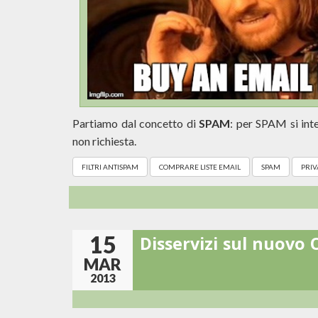
Partiamo dal concetto di
SPAM
: per SPAM si int
non richiesta.
FILTRI ANTISPAM
COMPRARE LISTE EMAIL
SPAM
PRIV
15
Disservizi sul nuovo
MAR
2013