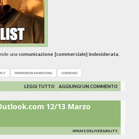
ende una
comunicazione [commerciale] indesiderata
,
ACY
PERMISSION MARKETING
CONSENSO
SU
LEGGI TUTTO
AGGIUNGI UN COMMENTO
COMPRARE
LISTE
 Outlook.com 12/13 Marzo
È
MALE
SPAM E DELIVERABILITY