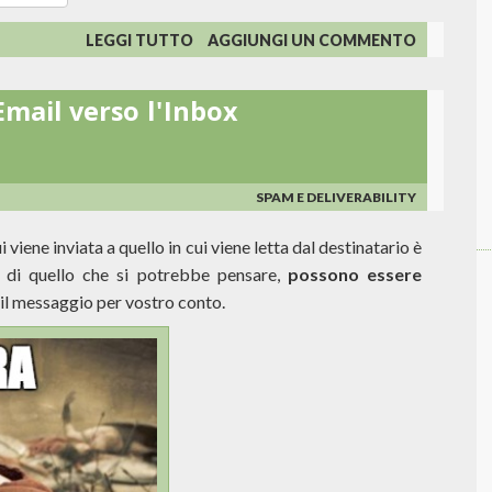
SU
LEGGI TUTTO
AGGIUNGI UN COMMENTO
IL
PARADOSSO
Email verso l'Inbox
DEL
TAB
PROMOZIONI
DI
GMAIL
SPAM E DELIVERABILITY
iene inviata a quello in cui viene letta dal destinatario è
rio di quello che si potrebbe pensare,
possono essere
 il messaggio per vostro conto.