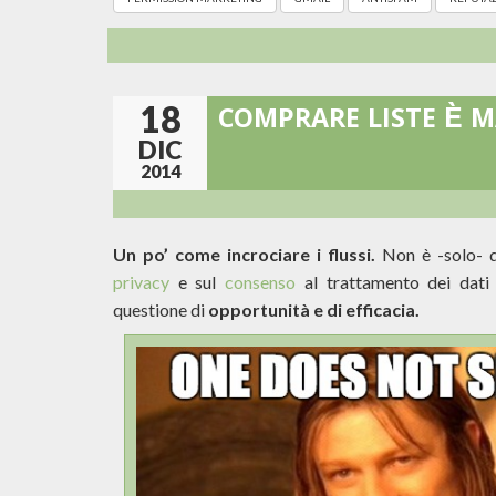
18
COMPRARE LISTE È M
DIC
2014
Un po’ come incrociare i flussi.
Non è -solo- q
privacy
e sul
consenso
al trattamento dei dati 
questione di
opportunità e di efficacia.