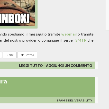
ando spediamo il messaggio tramite
webmail
o tramite
er del nostro provider o comunque il server
SMTP
che
INBOX
BIBLIOTECA
SU
LEGGI TUTTO
AGGIUNGI UN COMMENTO
LA
LUNGA
ura
STRADA
DELL'EMAIL
VERSO
L'INBOX
SPAM E DELIVERABILITY