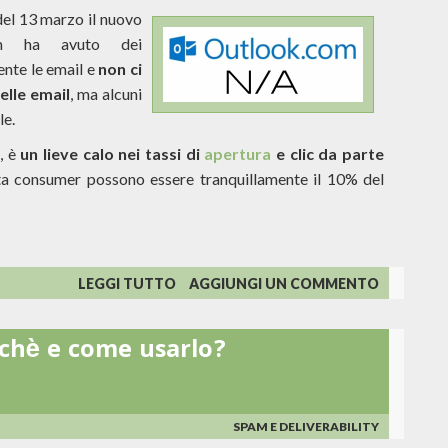
el 13 marzo il nuovo
com ha avuto dei
ente le email e
non ci
elle email
, ma alcuni
le.
, è
un lieve calo nei tassi di
apertura
e clic da parte
ista consumer possono essere tranquillamente il 10% del
SU
LEGGI TUTTO
AGGIUNGI UN COMMENTO
DISSERVIZI
SUL
rchè e come usarlo?
NUOVO
OUTLOOK.COM
12/13
MARZO
SPAM E DELIVERABILITY