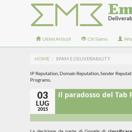
Em
Salta
al
contenuto
Deliverabi
principale
Ultimi Articoli
Chi Siamo
Wor
HOME
SPAM E DELIVERABILITY
IP Reputation, Domain Reputation, Sender Reputati
Programs.
03
Il paradosso del Tab
LUG
2015
La decisione da parte di Google di
classifica