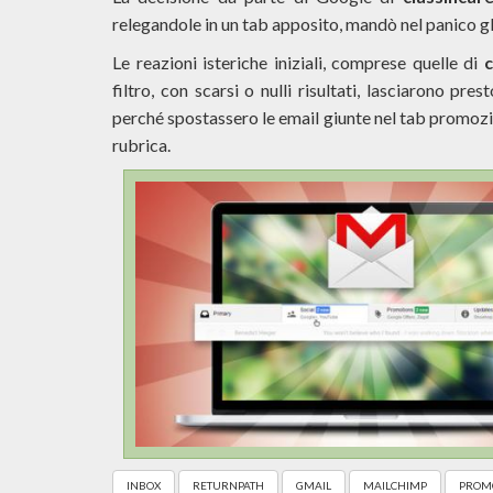
relegandole in un tab apposito, mandò nel panico gli
Le reazioni isteriche iniziali, comprese quelle di
c
filtro, con scarsi o nulli risultati, lasciarono pre
perché spostassero le email giunte nel tab promozi
rubrica.
INBOX
RETURNPATH
GMAIL
MAILCHIMP
PROMO