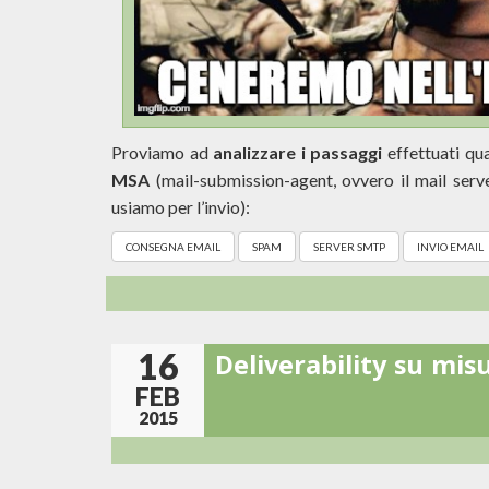
Proviamo ad
analizzare i passaggi
effettuati qu
MSA
(mail-submission-agent, ovvero il mail serv
usiamo per l’invio):
CONSEGNA EMAIL
SPAM
SERVER SMTP
INVIO EMAIL
16
Deliverability su mis
FEB
2015