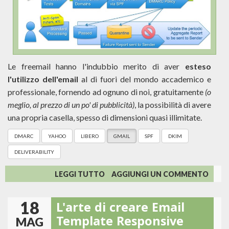
Le freemail hanno l'indubbio merito di aver
esteso
l'utilizzo dell'email
al di fuori del mondo accademico e
professionale, fornendo ad ognuno di noi, gratuitamente
(o
meglio, al prezzo di un po' di pubblicità)
, la possibilità di avere
una propria casella, spesso di dimensioni quasi illimitate.
DMARC
YAHOO
LIBERO
GMAIL
SPF
DKIM
DELIVERABILITY
SU
LEGGI TUTTO
AGGIUNGI UN COMMENTO
YAHOO,
LIBERO
18
L'arte di creare Email
E
DMARC,
Template Responsive
MAG
OVVERO