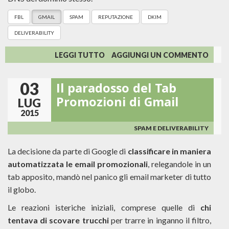
FBL
GMAIL
SPAM
REPUTAZIONE
DKIM
DELIVERABILITY
SU
LEGGI TUTTO
AGGIUNGI UN COMMENTO
GOOGLE
POSTMASTER
03
Il paradosso del Tab
TOOLS:
LA
Promozioni di Gmail
LUG
GESTIONE
2015
DELLO
SPAM
SPAM E DELIVERABILITY
SECONDO
GMAIL
La decisione da parte di Google di
classificare in maniera
automatizzata le email promozionali
, relegandole in un
tab apposito, mandò nel panico gli email marketer di tutto
il globo.
Le reazioni isteriche iniziali, comprese quelle di
chi
tentava di scovare trucchi
per trarre in inganno il filtro,