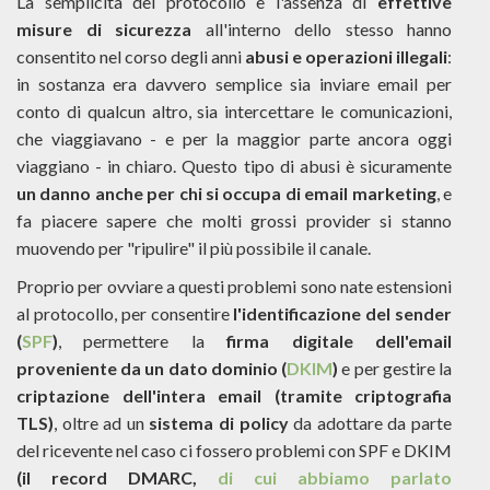
La semplicità del protocollo e l'assenza di
effettive
misure di sicurezza
all'interno dello stesso hanno
consentito nel corso degli anni
abusi e operazioni illegali
:
in sostanza era davvero semplice sia inviare email per
conto di qualcun altro, sia intercettare le comunicazioni,
che viaggiavano - e per la maggior parte ancora oggi
viaggiano - in chiaro. Questo tipo di abusi è sicuramente
un danno anche per chi si occupa di email marketing
, e
fa piacere sapere che molti grossi provider si stanno
muovendo per "ripulire" il più possibile il canale.
Proprio per ovviare a questi problemi sono nate estensioni
al protocollo, per consentire
l'identificazione del sender
(
SPF
)
, permettere la
firma digitale dell'email
proveniente da un dato dominio (
DKIM
)
e per gestire la
criptazione dell'intera email (tramite criptografia
TLS)
, oltre ad un
sistema di policy
da adottare da parte
del ricevente nel caso ci fossero problemi con SPF e DKIM
(il record DMARC,
di cui abbiamo parlato