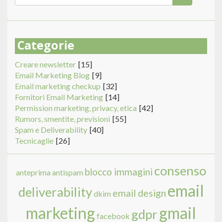
di
Cerca
ricerca
Categorie
Creare newsletter
[15]
Email Marketing Blog
[9]
Email marketing checkup
[32]
Fornitori Email Marketing
[14]
Permission marketing, privacy, etica
[42]
Rumors, smentite, previsioni
[55]
Spam e Deliverability
[40]
Tecnicaglie
[26]
consenso
blocco immagini
anteprima
antispam
email
deliverability
email design
dkim
marketing
gmail
gdpr
facebook