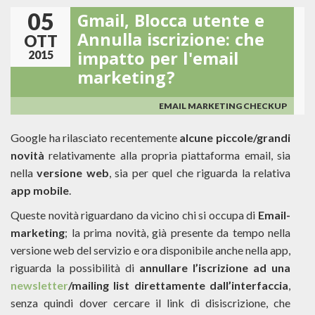
DI
05
Gmail, Blocca utente e
CREARE
EMAIL
Annulla iscrizione: che
OTT
TEMPLATE
impatto per l'email
2015
RESPONSIVE
marketing?
EMAIL MARKETING CHECKUP
Google ha rilasciato recentemente
alcune piccole/grandi
novità
relativamente alla propria piattaforma email, sia
nella
versione web
, sia per quel che riguarda la relativa
app mobile
.
Queste novità riguardano da vicino chi si occupa di
Email-
marketing
; la prima novità, già presente da tempo nella
versione web del servizio e ora disponibile anche nella app,
riguarda la possibilità di
annullare l’iscrizione ad una
newsletter
/mailing list direttamente dall’interfaccia
,
senza quindi dover cercare il link di disiscrizione, che