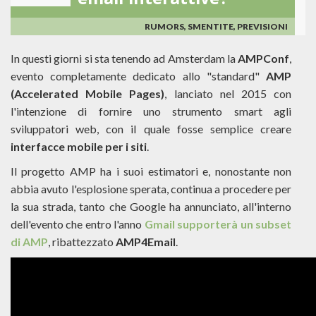
email interattive?
RUMORS, SMENTITE, PREVISIONI
In questi giorni si sta tenendo ad Amsterdam la
AMPConf
,
evento completamente dedicato allo "standard"
AMP
(Accelerated Mobile Pages)
, lanciato nel 2015 con
l'intenzione di fornire uno strumento smart agli
sviluppatori web, con il quale fosse semplice creare
interfacce mobile per i siti
.
Il progetto AMP ha i suoi estimatori e, nonostante non
abbia avuto l'esplosione sperata, continua a procedere per
la sua strada, tanto che Google ha annunciato, all'interno
dell'evento che entro l'anno
Gmail supporterà un subset
di AMP
, ribattezzato
AMP4Email
.