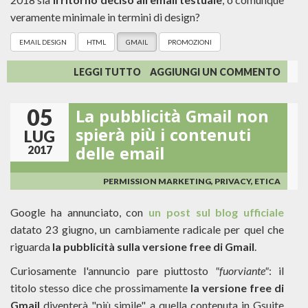
veramente minimale in termini di design?
EMAIL DESIGN
HTML
GMAIL
PROMOZIONI
SU
LEGGI TUTTO
AGGIUNGI UN COMMENTO
EMAIL
CHE
05
La pubblicità Gmail non
COLPISCONO
NEL
spierà più i contenuti
LUG
SEGNO:
delle email
2017
HTML
O
TESTO
PERMISSION MARKETING, PRIVACY, ETICA
SEMPLICE?
Google ha annunciato, con
un post sul blog ufficiale
datato 23 giugno, un cambiamente radicale per quel che
riguarda
la pubblicità sulla versione free di Gmail
.
Curiosamente l'annuncio pare piuttosto
"fuorviante"
: il
titolo stesso dice che prossimamente
la versione free di
Gmail
diventerà "più simile" a quella contenuta in Gsuite