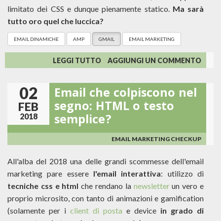
limitato dei CSS e dunque pienamente statico.
Ma sarà
tutto oro quel che luccica?
EMAIL DINAMICHE
AMP
GMAIL
EMAIL MARKETING
SU
LEGGI TUTTO
AGGIUNGI UN COMMENTO
GMAIL
SUPPORTERÀ
02
Email che colpiscono nel
AMP:
UNA
segno: HTML o testo
FEB
NUOVA
semplice?
2018
ERA
PER
LE
EMAIL MARKETING CHECKUP
EMAIL
INTERATTIVE?
All'alba del 2018 una delle grandi scommesse dell'email
marketing pare essere
l'email interattiva
: utilizzo di
tecniche css e html
che rendano la
newsletter
un vero e
proprio microsito, con tanto di animazioni e gamification
(solamente per i
client di posta
e device
in grado di