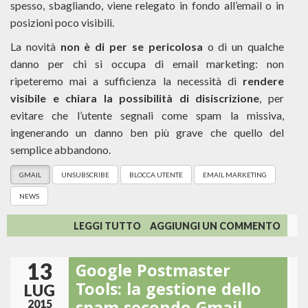
spesso, sbagliando, viene relegato in fondo all’email o in
posizioni poco visibili.
La novità
non è di per se pericolosa
o di un qualche
danno per chi si occupa di email marketing: non
ripeteremo mai a sufficienza la necessità di
rendere
visibile e chiara la possibilità di disiscrizione
, per
evitare che l’utente segnali come spam la missiva,
ingenerando un danno ben più grave che quello del
semplice abbandono.
GMAIL
UNSUBSCRIBE
BLOCCA UTENTE
EMAIL MARKETING
NEWS
SU
LEGGI TUTTO
AGGIUNGI UN COMMENTO
GMAIL,
BLOCCA
13
Google Postmaster
UTENTE
E
Tools: la gestione dello
LUG
ANNULLA
2015
ISCRIZIONE: