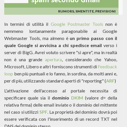
spam secondo Gmail
CHE
IMPATTO
RUMORS, SMENTITE, PREVISIONI
PER
L'EMAIL
In termini di utilità il
Google Postmaster Tools
non è
MARKETING?
nemmeno lontanamente paragonabile ai Google
Webmaster Tools, ma almeno è
un primo passo con il
quale Google si avvicina a chi spedisce email
verso i
server di BigG. Avrei voluto scrivere "si apre", ma in realtà
non è una grande
apertura
, considerando che Yahoo,
Microsoft, Libero e altri forniscono strumenti di
Feedback
loop
ben più puntuali e lo fanno, in sordina, da molti anni e,
per di più, utilizzando standard aperti di "reporting" (
ARF
)
L'attivazione dell'accesso al portale necessita di
specificare quale sia il
dominio
DKIM
(valore d= della
relativa firma) delle email inviate o il dominio del mittente
nel caso si utilizzi
SPF
. La proprietà del dominio dovrà poi
essere verificata con l'inserimento di un record TXT nel
DNS del dominio stesso.