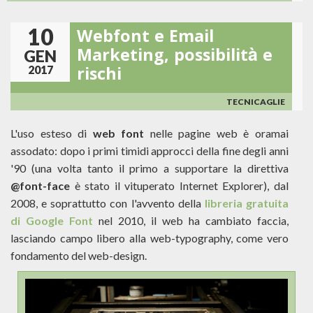
LA
PUBBLICITÀ
10
Webfont e Email
GMAIL
NON
Marketing, possibilità e
GEN
SPIERÀ
rischi
2017
PIÙ
I
CONTENUTI
TECNICAGLIE
DELLE
EMAIL
L'uso esteso di
web font
nelle pagine web è oramai
assodato: dopo i primi timidi approcci della fine degli anni
'90 (una volta tanto il primo a supportare la direttiva
@font-face
è stato il vituperato Internet Explorer), dal
2008, e soprattutto con l'avvento della
libreria gratuita
di Google Font
nel 2010, il web ha cambiato faccia,
lasciando campo libero alla web-typography, come vero
fondamento del web-design.