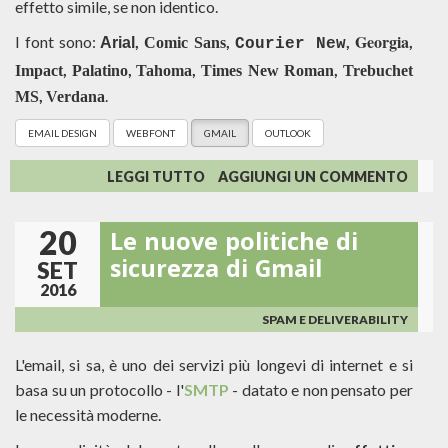
effetto simile, se non identico.
Georgia
I font sono:
,
,
,
,
Arial
Comic Sans
Courier New
,
,
,
,
Impact
Palatino
Tahoma
Times New Roman
Trebuchet
,
.
MS
Verdana
EMAIL DESIGN
WEBFONT
GMAIL
OUTLOOK
SU
LEGGI TUTTO
AGGIUNGI UN COMMENTO
WEBFONT
E
20
Le nuove politiche di
EMAIL
MARKETING,
sicurezza di Gmail
SET
POSSIBILITÀ
2016
E
RISCHI
SPAM E DELIVERABILITY
L'email, si sa, è uno dei servizi più longevi di internet e si
basa su un protocollo - l'
SMTP
- datato e non pensato per
le necessità moderne.