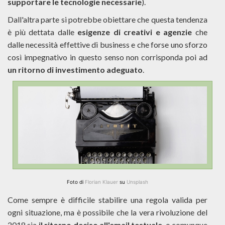
supportare le tecnologie necessarie
).
Dall'altra parte si potrebbe obiettare che questa tendenza
è più dettata dalle
esigenze di creativi e agenzie
che
dalle necessità effettive di business e che forse uno sforzo
così impegnativo in questo senso non corrisponda poi ad
un ritorno di investimento adeguato
.
Foto di
Florian Klauer
su
Unsplash
Come sempre è difficile stabilire una regola valida per
ogni situazione, ma è possibile che la vera rivoluzione del
2018 sia
il ritorno deciso all'email testuale
, o comunque