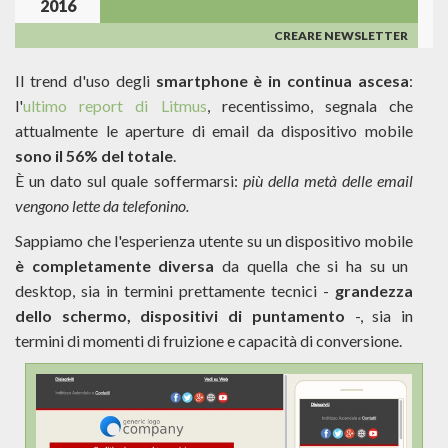
2016
MAI
USARE
CREARE NEWSLETTER
CASELLE
FREEMAIL
Il trend d'uso degli
smartphone è in continua ascesa
:
COME
l'
ultimo report di Litmus
, recentissimo, segnala che
MITTENTE!
attualmente le aperture di email da dispositivo mobile
sono il 56% del totale
.
È un dato sul quale soffermarsi:
più della metà delle email
vengono lette da telefonino.
Sappiamo che l'esperienza utente su un dispositivo mobile
è completamente diversa
da quella che si ha su un
desktop, sia in termini prettamente tecnici -
grandezza
dello schermo, dispositivi di puntamento
-, sia in
termini di momenti di fruizione e capacità di conversione.