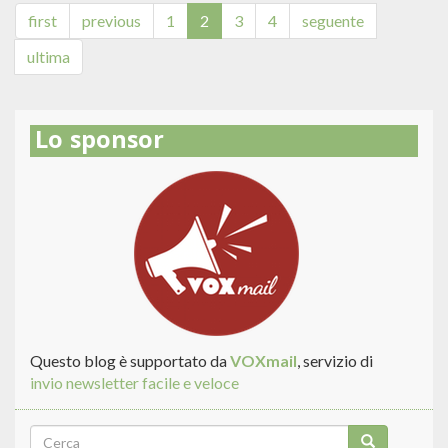
DEL
first
previous
1
2
3
4
seguente
TAB
ultima
PROMOZIONI
DI
GMAIL
Lo sponsor
Questo blog è supportato da
VOXmail
, servizio di
invio newsletter facile e veloce
Form