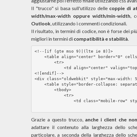
aggiustarne poi l'effetto finale utilizzando css avanz
Il "trucco" si basa sull'utilizzo delle
coppie di at
width/max-width oppure width/min-width
, c
Outlook
, utilizzando i commenti condizionali.
Il risultato, in termini di codice, non è forse dei pi
migliori in termini di
compatibilità e stabilità
.
<!--[if (gte mso 9)|(lte ie 8)]>

    <table align="center" border="0" cells
        <tr>

            <td align="center" valign="top
<![endif]-->

<div class="oldwebkit" style="max-width: 5
    <table style="border-collapse: separat
        <tbody>

            <tr>

                <td class="mobile-row" sty
Grazie a questo trucco,
anche i client che no
adattare il contenuto alla larghezza dello sc
particolare, a seconda della larghezza dello sc