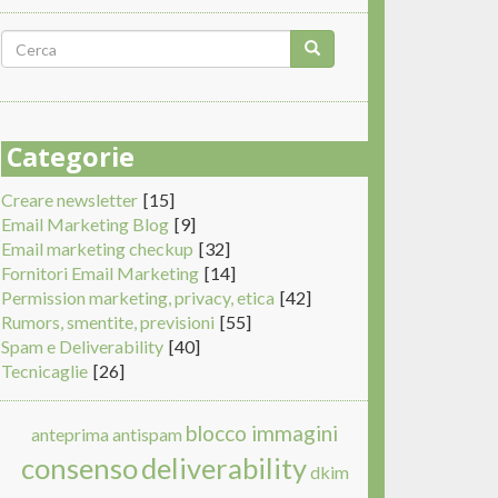
Form
di
Cerca
ricerca
Categorie
Creare newsletter
[15]
Email Marketing Blog
[9]
Email marketing checkup
[32]
Fornitori Email Marketing
[14]
Permission marketing, privacy, etica
[42]
Rumors, smentite, previsioni
[55]
Spam e Deliverability
[40]
Tecnicaglie
[26]
blocco immagini
anteprima
antispam
consenso
deliverability
dkim