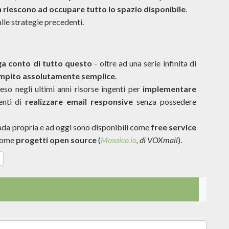
 riescono ad occupare tutto lo spazio disponibile
.
le strategie precedenti.
ga conto di tutto questo
- oltre ad una serie infinita di
ompito assolutamente semplice
.
so negli ultimi anni risorse ingenti per
implementare
enti di
realizzare email responsive
senza possedere
rada propria e ad oggi sono disponibili come
free service
 come
progetti open source
(
Mosaico.io
, di VOXmail
).