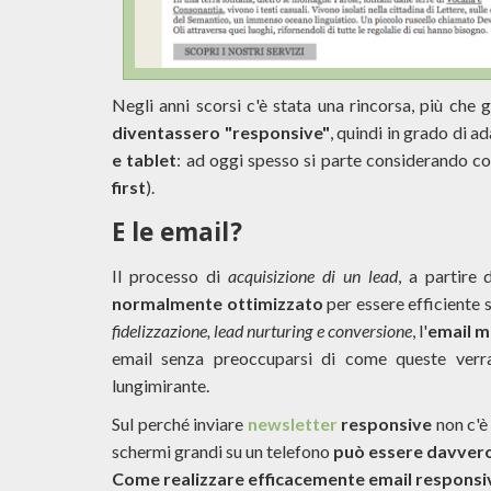
Negli anni scorsi c'è stata una rincorsa, più che g
diventassero "responsive"
, quindi in grado di a
e tablet
: ad oggi spesso si parte considerando 
first
).
E le email?
Il processo di
acquisizione di un lead
, a partire
normalmente ottimizzato
per essere efficiente 
fidelizzazione, lead nurturing e conversione
, l'
email m
email senza preoccuparsi di come queste verra
lungimirante.
Sul perché inviare
newsletter
responsive
non c'è
schermi grandi su un telefono
può essere davvero
Come realizzare efficacemente email responsive