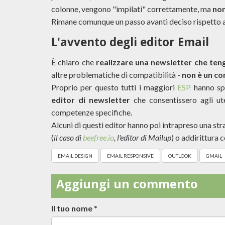
colonne, vengono "impilati" correttamente, ma
non
Rimane comunque un passo avanti deciso rispetto al
L'avvento degli editor Email
È chiaro che
realizzare una newsletter che ten
altre problematiche di compatibilità -
non è un c
Proprio per questo tutti i maggiori
ESP
hanno spe
editor di newsletter
che consentissero agli ut
competenze specifiche.
Alcuni di questi editor hanno poi intrapreso una st
(
il caso di
beefree.io
, l'editor di Mailup
) o addirittura
EMAIL DESIGN
EMAIL RESPONSIVE
OUTLOOK
GMAIL
Aggiungi un commento
Il tuo nome
*