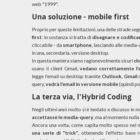
web "1999".
Una soluzione - mobile first
Proprio per queste limitazioni, una delle strade seg
first
: in sostanza si tratta di
disegnare e codifica
cliccabile - da
smartphone
, lasciando alle media-
in una, secondaria, versione desktop.
In questa maniera siamo ragionevolmente sicuri
ch
usano il client Gmail,
vedano correttamente l'
legge l'email su desktop tramite
Outlook, Gmail
o
query,
vedrà l'email in versione mobile
(quindi p
La terza via, l'Hybrid Coding
Negli ultimi anni molto si è tentato e discusso in me
accettasse le media-query
, ma al momento nulla
Ancora una volta, come capita molto spesso nel m
una serie di "trick"
, ottenendo l'effetto base 