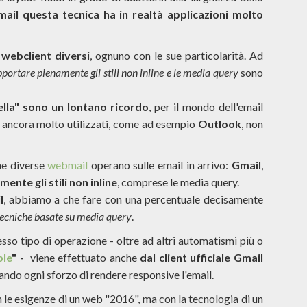
mail questa tecnica ha in realtà applicazioni molto
 webclient diversi
, ognuno con le sue particolarità. Ad
pportare pienamente gli stili non inline e le media query
sono
ella" sono un lontano ricordo
, per il mondo dell'email
nt ancora molto utilizzati, come ad esempio
Outlook
, non
he diverse
webmail
operano sulle email in arrivo:
Gmail
,
ente gli stili non inline
, comprese le media query.
l
, abbiamo a che fare con una percentuale decisamente
tecniche basate su media query
.
esso tipo di operazione - oltre ad altri automatismi più o
le
" -
viene effettuato anche
dal client ufficiale Gmail
cando ogni sforzo di rendere responsive l'email.
 le esigenze di un web "2016", ma con la tecnologia di un