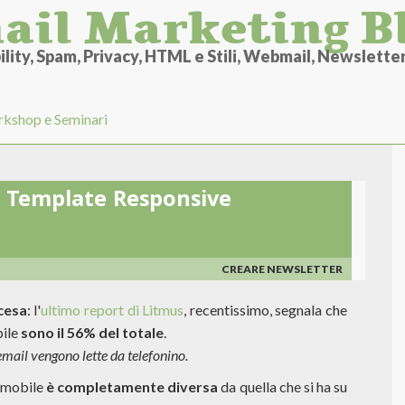
ail Marketing B
lity, Spam, Privacy, HTML e Stili, Webmail, Newsletter 
kshop e Seminari
il Template Responsive
CREARE NEWSLETTER
cesa
: l'
ultimo report di Litmus
, recentissimo, segnala che
bile
sono il 56% del totale
.
email vengono lette da telefonino.
 mobile
è completamente diversa
da quella che si ha su