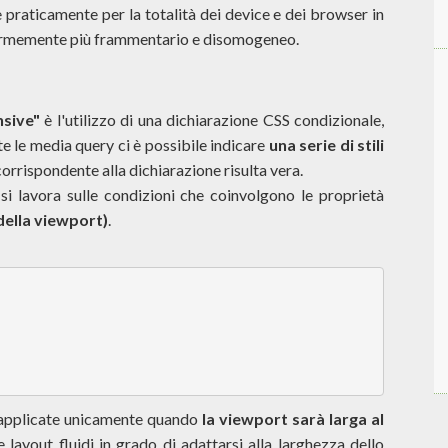
 praticamente per la totalità dei device e dei browser in
enormemente più frammentario e disomogeneo.
nsive"
è l'utilizzo di una dichiarazione CSS condizionale,
te le media query ci è possibile indicare
una serie di stili
orrispondente alla dichiarazione risulta vera.
i lavora sulle condizioni che coinvolgono le proprietà
della viewport)
.
applicate unicamente quando
la viewport sarà larga al
e layout fluidi in grado di adattarsi alla larghezza dello