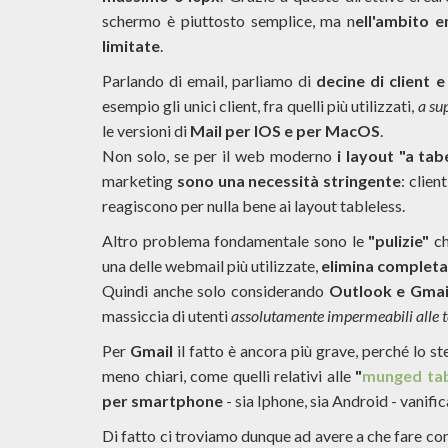
schermo è piuttosto semplice, ma n
ell'ambito e
limitate
.
Parlando di email, parliamo di
decine di client e
esempio gli unici client, fra quelli più utilizzati,
a su
le versioni di
Mail per IOS e per MacOS
.
Non solo, se per il web moderno
i layout "a tab
marketing
sono una necessità stringente
: clie
reagiscono per nulla bene ai layout tableless.
Altro problema fondamentale sono le
"pulizie"
c
una delle webmail più utilizzate,
elimina completam
Quindi anche solo considerando
Outlook e Gmai
massiccia di utenti
assolutamente impermeabili alle 
Per
Gmail
il fatto è ancora più grave, perché lo st
meno chiari, come quelli relativi alle
"
munged tab
per smartphone
- sia Iphone, sia Android - vanifi
Di fatto ci troviamo dunque ad avere a che fare con