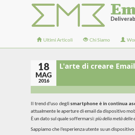
Em
Salta
al
contenuto
Deliverabi
principale
Ultimi Articoli
Chi Siamo
Wor
18
L'arte di creare Ema
MAG
2016
Il trend d'uso degli
smartphone è in continua as
attualmente le aperture di email da dispositivo mo
È un dato sul quale soffermarsi:
più della metà delle 
Sappiamo che l'esperienza utente su un dispositivo