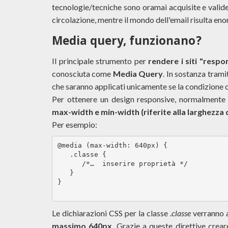
tecnologie/tecniche sono oramai acquisite e valide
circolazione, mentre il mondo dell'email risulta 
Media query, funzionano?
Il principale strumento per
rendere i siti "respo
conosciuta come
Media Query
. In sostanza trami
che saranno applicati unicamente se la condizione c
Per ottenere un design responsive, normalmente s
max-width e min-width (riferite alla larghezza 
Per esempio:
@media (max-width: 640px) {

   .classe {

      /*…  inserire proprietà */

   }

}

Le dichiarazioni CSS per la classe
.classe
verranno 
massimo 640px
. Grazie a queste direttive crear