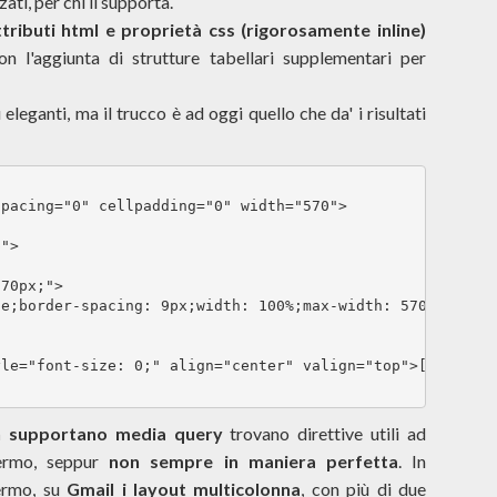
ati, per chi li supporta.
tributi html e proprietà css (rigorosamente inline)
on l'aggiunta di strutture tabellari supplementari per
ù eleganti, ma il trucco è ad oggi quello che da' i risultati
pacing="0" cellpadding="0" width="570">

">

70px;">

e;border-spacing: 9px;width: 100%;max-width: 570px;backg
le="font-size: 0;" align="center" valign="top">[...]

n supportano media query
trovano direttive utili ad
hermo, seppur
non sempre in maniera perfetta
. In
hermo, su
Gmail i layout multicolonna
, con più di due