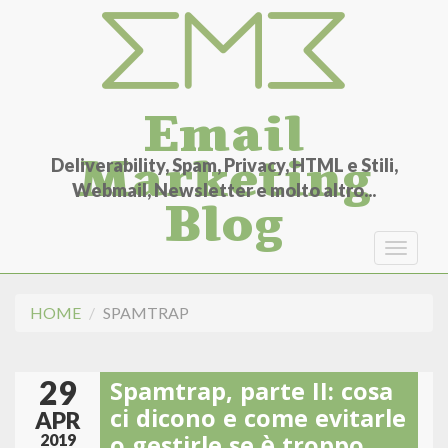
Salta
al
contenuto
principale
Email
Marketing
Deliverability, Spam, Privacy, HTML e Stili,
Webmail, Newsletter e molto altro...
Blog
Toggle
navigat
HOME
SPAMTRAP
29
Spamtrap, parte II: cosa
ci dicono e come evitarle
APR
2019