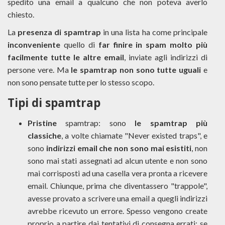
spedito una email a qualcuno che non poteva averlo
chiesto.
La
presenza di spamtrap
in una lista ha come principale
inconveniente
quello di
far finire in spam molto più
facilmente tutte le altre email
, inviate agli indirizzi di
persone vere. Ma
le spamtrap non sono tutte uguali
e
non sono pensate tutte per lo stesso scopo.
Tipi di spamtrap
Pristine
spamtrap: sono
le spamtrap più
classiche
, a volte chiamate "Never existed traps", e
sono
indirizzi email che non sono mai esistiti
, non
sono mai stati assegnati ad alcun utente e non sono
mai corrisposti ad una casella vera pronta a ricevere
email. Chiunque, prima che diventassero "trappole",
avesse provato a scrivere una email a quegli indirizzi
avrebbe ricevuto un errore. Spesso vengono create
proprio a partire dai tentativi di consegna errati: se