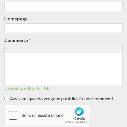
Homepage
Commento
*
Disabilita editor HTML
Avvisami quando vengono pubblicati nuovi commenti
Altre
informazioni
sui