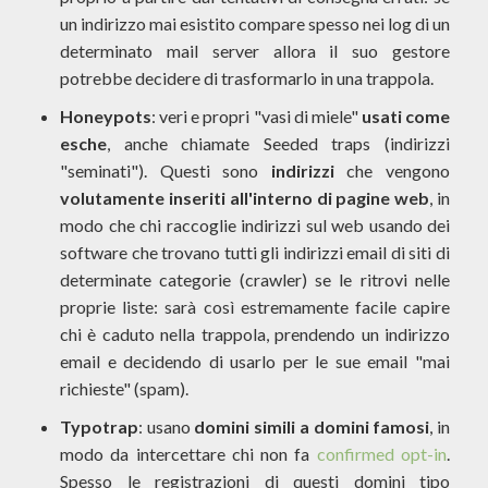
un indirizzo mai esistito compare spesso nei log di un
determinato mail server allora il suo gestore
potrebbe decidere di trasformarlo in una trappola.
Honeypots
: veri e propri "vasi di miele"
usati come
esche
, anche chiamate Seeded traps (indirizzi
"seminati"). Questi sono
indirizzi
che vengono
volutamente inseriti all'interno di pagine web
, in
modo che chi raccoglie indirizzi sul web usando dei
software che trovano tutti gli indirizzi email di siti di
determinate categorie (crawler) se le ritrovi nelle
proprie liste: sarà così estremamente facile capire
chi è caduto nella trappola, prendendo un indirizzo
email e decidendo di usarlo per le sue email "mai
richieste" (spam).
Typotrap
: usano
domini simili a domini famosi
, in
modo da intercettare chi non fa
confirmed opt-in
.
Spesso le registrazioni di questi domini tipo