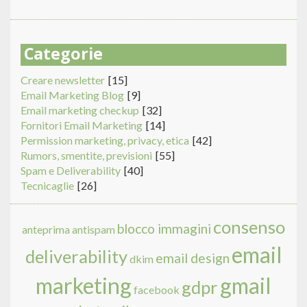
di
Cerca
ricerca
Categorie
Creare newsletter
[15]
Email Marketing Blog
[9]
Email marketing checkup
[32]
Fornitori Email Marketing
[14]
Permission marketing, privacy, etica
[42]
Rumors, smentite, previsioni
[55]
Spam e Deliverability
[40]
Tecnicaglie
[26]
consenso
blocco immagini
anteprima
antispam
email
deliverability
email design
dkim
marketing
gmail
gdpr
facebook