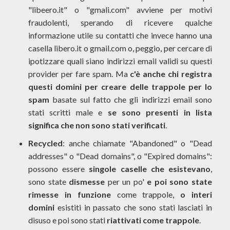
"libeero.it" o "gmali.com" avviene per motivi
fraudolenti, sperando di ricevere qualche
informazione utile su contatti che invece hanno una
casella libero.it o gmail.com o, peggio, per cercare di
ipotizzare quali siano indirizzi email validi su questi
provider per fare spam. Ma
c'è anche chi registra
questi domini per creare delle trappole per lo
spam
basate sul fatto che gli indirizzi email sono
stati scritti male e
se sono presenti in lista
significa che non sono stati verificati
.
Recycled
: anche chiamate "Abandoned" o "Dead
addresses" o "Dead domains", o "Expired domains":
possono essere
singole caselle che esistevano
,
sono state
dismesse
per un po'
e poi sono state
rimesse in funzione
come trappole,
o interi
domini
esistiti in passato che sono stati lasciati in
disuso e poi sono stati
riattivati come trappole
.