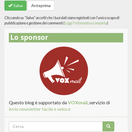
formati
Salva
Anteprima
del
testo
Cliccando su "Salva" accetti che i tuoi dati siano registrati con l'unico scopo di
pubblicazione e gestione dei commenti (
Leggi l'informativa completa
)
Lo sponsor
Questo blog è supportato da
VOXmail
, servizio di
invio newsletter facile e veloce
Form