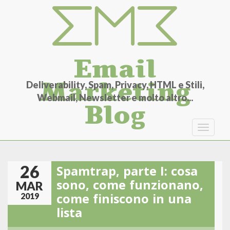
Salta
al
contenuto
principale
Email
Marketing
Deliverability, Spam, Privacy, HTML e Stili,
Webmail, Newsletter e molto altro...
Blog
Toggle
navigat
26
Spamtrap, parte I: cosa
sono, come funzionano,
MAR
come finiscono in una
2019
lista