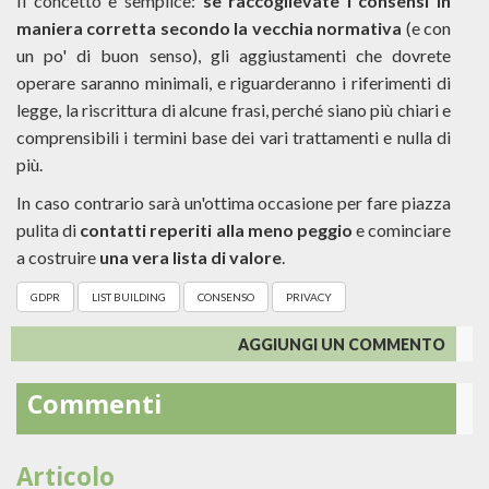
Il concetto è semplice:
se raccoglievate i consensi in
maniera corretta secondo la vecchia normativa
(e con
un po' di buon senso), gli aggiustamenti che dovrete
operare saranno minimali, e riguarderanno i riferimenti di
legge, la riscrittura di alcune frasi, perché siano più chiari e
comprensibili i termini base dei vari trattamenti e nulla di
più.
In caso contrario sarà un'ottima occasione per fare piazza
pulita di
contatti reperiti alla meno peggio
e cominciare
a costruire
una vera lista di valore
.
GDPR
LIST BUILDING
CONSENSO
PRIVACY
AGGIUNGI UN COMMENTO
Commenti
Articolo