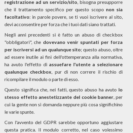
registrazione ad un servizio/sito
, bisogna presupporre
che il trattamento specifico per questo scopo
non sia
facoltativo
: in parole povere, se ti vuoi iscrivere al sito,
devi acconsentire per forza che i tuoi dati siano trattati.
Negli anni precedenti si è fatto un abuso di checkbox
"obbligatori", che
dovevano venir spuntati per forza
per iscriversi ad un qualunque sito
; questo abuso, oltre
ad essere inutile ai fini dell'ottemperanza alla normativa,
ha avuto l'effetto di
assuefare l'utente a selezionare
qualunque checkbox
, pur di non correre il rischio di
ricompilare il modulo o parte di esso.
Questo significa che, nei fatti, questo abuso ha avuto
lo
stesso effetto anestetizzante del cookie banner
, per
cui la gente non si domanda neppure più cosa significhino
le varie spunte.
Con l'avvento del GDPR sarebbe opportuno aggiustare
questa pratica. Il modulo corretto, nel caso volessimo