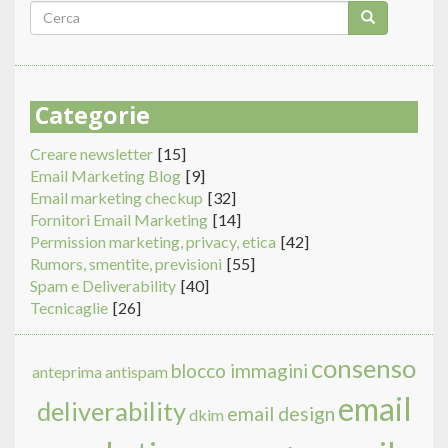
Form
di
Cerca
ricerca
Categorie
Creare newsletter
[15]
Email Marketing Blog
[9]
Email marketing checkup
[32]
Fornitori Email Marketing
[14]
Permission marketing, privacy, etica
[42]
Rumors, smentite, previsioni
[55]
Spam e Deliverability
[40]
Tecnicaglie
[26]
consenso
blocco immagini
anteprima
antispam
email
deliverability
email design
dkim