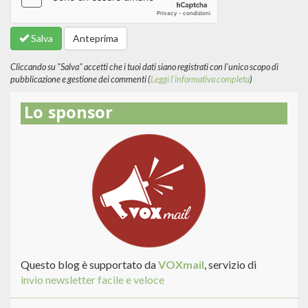
sui
formati
Salva
Anteprima
del
testo
Cliccando su "Salva" accetti che i tuoi dati siano registrati con l'unico scopo di
pubblicazione e gestione dei commenti (
Leggi l'informativa completa
)
Lo sponsor
Questo blog è supportato da
VOXmail
, servizio di
invio newsletter facile e veloce