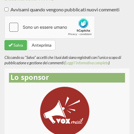
Avvisami quando vengono pubblicati nuovi commenti
Altre
informazioni
sui
formati
Salva
Anteprima
del
testo
Cliccando su "Salva" accetti che i tuoi dati siano registrati con l'unico scopo di
pubblicazione e gestione dei commenti (
Leggi l'informativa completa
)
Lo sponsor