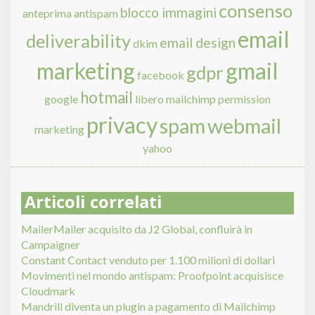
consenso
blocco immagini
anteprima
antispam
email
deliverability
email design
dkim
marketing
gmail
gdpr
facebook
hotmail
google
libero
mailchimp
permission
privacy
spam
webmail
marketing
yahoo
Articoli correlati
MailerMailer acquisito da J2 Global, confluirà in
Campaigner
Constant Contact venduto per 1.100 milioni di dollari
Movimenti nel mondo antispam: Proofpoint acquisisce
Cloudmark
Mandrill diventa un plugin a pagamento di Mailchimp