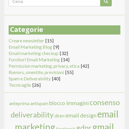
Form
di
Cerca
ricerca
Categorie
Creare newsletter
[15]
Email Marketing Blog
[9]
Email marketing checkup
[32]
Fornitori Email Marketing
[14]
Permission marketing, privacy, etica
[42]
Rumors, smentite, previsioni
[55]
Spam e Deliverability
[40]
Tecnicaglie
[26]
consenso
blocco immagini
anteprima
antispam
email
deliverability
email design
dkim
marketing
gmail
gdpr
facebook