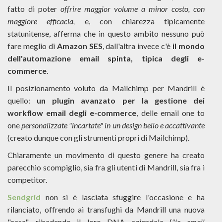
fatto di poter
offrire maggior volume a minor costo, con
maggiore efficacia,
e, con chiarezza tipicamente
statunitense, afferma che in questo ambito nessuno può
fare meglio di
Amazon SES
, dall'altra invece c'è
il mondo
dell'automazione email spinta, tipica degli e-
commerce
.
Il posizionamento voluto da Mailchimp per Mandrill è
quello:
un plugin avanzato per la gestione dei
workflow email degli e-commerce
, delle email one to
one
personalizzate "incartate" in un design bello e accattivante
(creato dunque con gli strumenti propri di Mailchimp).
Chiaramente un movimento di questo genere ha creato
parecchio scompiglio, sia fra gli utenti di Mandrill, sia fra i
competitor.
Sendgrid
non si è lasciata sfuggire l'occasione e ha
rilanciato, offrendo ai transfughi da Mandrill una nuova
"casa", ribadendo il loro DNA aziendale (
"le email