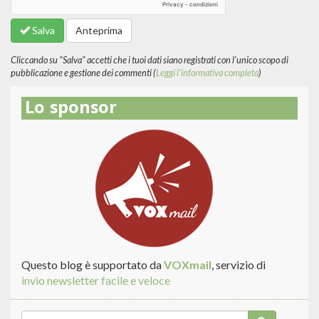
sui
formati
Salva
Anteprima
del
testo
Cliccando su "Salva" accetti che i tuoi dati siano registrati con l'unico scopo di
pubblicazione e gestione dei commenti (
Leggi l'informativa completa
)
Lo sponsor
Questo blog è supportato da
VOXmail
, servizio di
invio newsletter facile e veloce