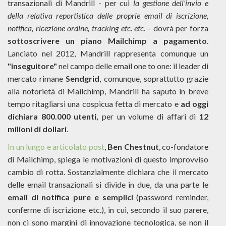
transazionali di Mandrill - per cui
la gestione dell'invio e
della relativa reportistica delle proprie email di iscrizione,
notifica, ricezione ordine, tracking etc. etc
. - dovrà per forza
sottoscrivere un piano Mailchimp a pagamento
.
Lanciato nel 2012, Mandrill rappresenta comunque un
"inseguitore"
nel campo delle email one to one: il leader di
mercato rimane
Sendgrid
, comunque, soprattutto grazie
alla notorietà di Mailchimp, Mandrill ha saputo in breve
tempo ritagliarsi una cospicua fetta di mercato e
ad oggi
dichiara 800.000 utenti,
per un volume di affari di
12
milioni di dollari
.
In un lungo e articolato post
,
Ben Chestnut
, co-fondatore
di Mailchimp, spiega le motivazioni di questo improvviso
cambio di rotta. Sostanzialmente dichiara che il mercato
delle email transazionali si divide in due, da una parte le
email di notifica pure e semplici
(password reminder,
conferme di iscrizione etc.), in cui, secondo il suo parere,
non ci sono margini di innovazione tecnologica, se non il