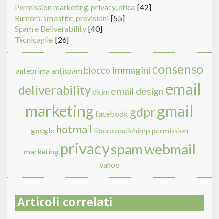
Permission marketing, privacy, etica
[42]
Rumors, smentite, previsioni
[55]
Spam e Deliverability
[40]
Tecnicaglie
[26]
consenso
blocco immagini
anteprima
antispam
email
deliverability
email design
dkim
marketing
gmail
gdpr
facebook
hotmail
google
libero
mailchimp
permission
privacy
spam
webmail
marketing
yahoo
Articoli correlati