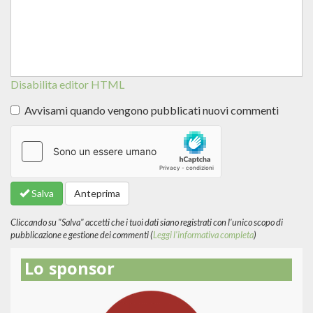
Disabilita editor HTML
Avvisami quando vengono pubblicati nuovi commenti
Altre
informazioni
sui
formati
Salva
Anteprima
del
testo
Cliccando su "Salva" accetti che i tuoi dati siano registrati con l'unico scopo di
pubblicazione e gestione dei commenti (
Leggi l'informativa completa
)
Lo sponsor