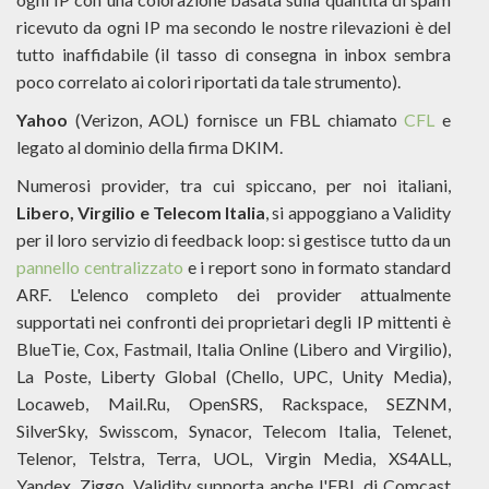
ricevuto da ogni IP ma secondo le nostre rilevazioni è del
tutto inaffidabile (il tasso di consegna in inbox sembra
poco correlato ai colori riportati da tale strumento).
Yahoo
(Verizon, AOL) fornisce un FBL chiamato
CFL
e
legato al dominio della firma DKIM.
Numerosi provider, tra cui spiccano, per noi italiani,
Libero, Virgilio e Telecom Italia
, si appoggiano a Validity
per il loro servizio di feedback loop: si gestisce tutto da un
pannello centralizzato
e i report sono in formato standard
ARF. L'elenco completo dei provider attualmente
supportati nei confronti dei proprietari degli IP mittenti è
BlueTie, Cox, Fastmail, Italia Online (Libero and Virgilio),
La Poste, Liberty Global (Chello, UPC, Unity Media),
Locaweb, Mail.Ru, OpenSRS, Rackspace, SEZNM,
SilverSky, Swisscom, Synacor, Telecom Italia, Telenet,
Telenor, Telstra, Terra, UOL, Virgin Media, XS4ALL,
Yandex, Ziggo. Validity supporta anche l'FBL di Comcast