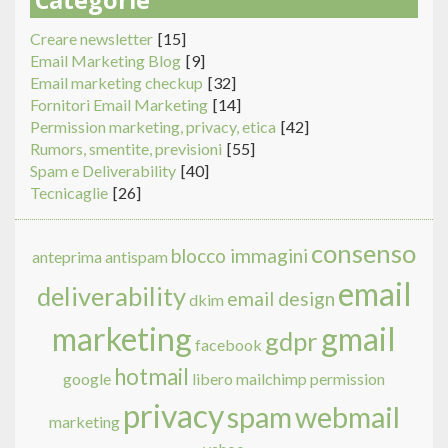
Categorie
Creare newsletter
[15]
Email Marketing Blog
[9]
Email marketing checkup
[32]
Fornitori Email Marketing
[14]
Permission marketing, privacy, etica
[42]
Rumors, smentite, previsioni
[55]
Spam e Deliverability
[40]
Tecnicaglie
[26]
consenso
blocco immagini
anteprima
antispam
email
deliverability
email design
dkim
marketing
gmail
gdpr
facebook
hotmail
google
libero
mailchimp
permission
privacy
spam
webmail
marketing