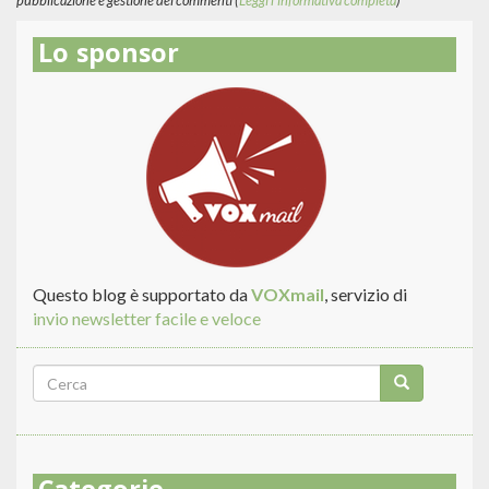
pubblicazione e gestione dei commenti (
Leggi l'informativa completa
)
Lo sponsor
Questo blog è supportato da
VOXmail
, servizio di
invio newsletter facile e veloce
Form
di
Cerca
ricerca