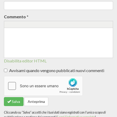
Commento
*
Disabilita editor HTML
Avvisami quando vengono pubblicati nuovi commenti
Altre
informazioni
sui
formati
Salva
Anteprima
del
testo
Cliccando su "Salva" accetti che i tuoi dati siano registrati con l'unico scopo di