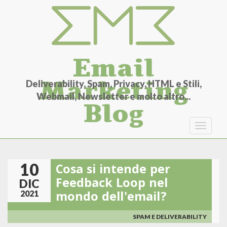
Salta
al
contenuto
principale
Email
Marketing
Deliverability, Spam, Privacy, HTML e Stili,
Webmail, Newsletter e molto altro...
Blog
Toggle
navigat
10
Cosa si intende per
Feedback Loop nel
DIC
mondo dell'email?
2021
SPAM E DELIVERABILITY