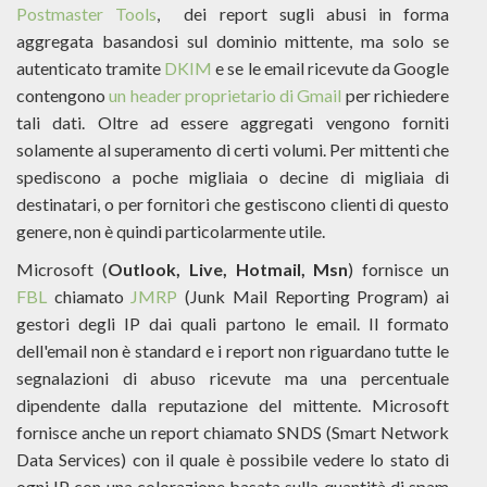
Postmaster Tools
, dei report sugli abusi in forma
aggregata basandosi sul dominio mittente, ma solo se
autenticato tramite
DKIM
e se le email ricevute da Google
contengono
un header proprietario di Gmail
per richiedere
tali dati. Oltre ad essere aggregati vengono forniti
solamente al superamento di certi volumi. Per mittenti che
spediscono a poche migliaia o decine di migliaia di
destinatari, o per fornitori che gestiscono clienti di questo
genere, non è quindi particolarmente utile.
Microsoft (
Outlook, Live, Hotmail, Msn
) fornisce un
FBL
chiamato
JMRP
(Junk Mail Reporting Program) ai
gestori degli IP dai quali partono le email. Il formato
dell'email non è standard e i report non riguardano tutte le
segnalazioni di abuso ricevute ma una percentuale
dipendente dalla reputazione del mittente. Microsoft
fornisce anche un report chiamato SNDS (Smart Network
Data Services) con il quale è possibile vedere lo stato di
ogni IP con una colorazione basata sulla quantità di spam