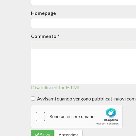
Homepage
Commento
*
Disabilita editor HTML
Avvisami quando vengono pubblicati nuovi co
Altre
informazioni
sui formati
del testo
Salva
Anteprima