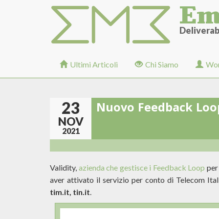
Em
Salta
al
contenuto
Deliverabi
principale
Ultimi Articoli
Chi Siamo
Wor
23
Nuovo Feedback Loop 
NOV
2021
Validity,
azienda che gestisce i Feedback Loop
per 
aver attivato il servizio per conto di Telecom Ita
tim.it, tin.it
.