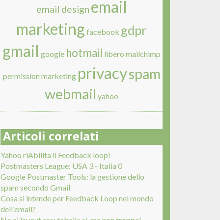
email
email design
marketing
gdpr
facebook
gmail
hotmail
google
libero
mailchimp
privacy
spam
permission marketing
webmail
yahoo
Articoli correlati
Yahoo riAbilita il Feedback loop!
Postmasters League: USA 3 - Italia 0
Google Postmaster Tools: la gestione dello
spam secondo Gmail
Cosa si intende per Feedback Loop nel mondo
dell'email?
No al layout css: tabelle sì, ma non troppe!