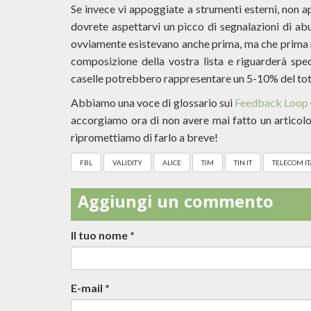
Se invece vi appoggiate a strumenti esterni, non 
dovrete aspettarvi un picco di segnalazioni di abu
ovviamente esistevano anche prima, ma che prima n
composizione della vostra lista e riguarderà spec
caselle potrebbero rappresentare un 5-10% del tot
Abbiamo una voce di glossario sui
Feedback Loop
accorgiamo ora di non avere mai fatto un articolo
ripromettiamo di farlo a breve!
FBL
VALIDITY
ALICE
TIM
TIN.IT
TELECOM IT
Aggiungi un commento
Il tuo nome
*
E-mail
*