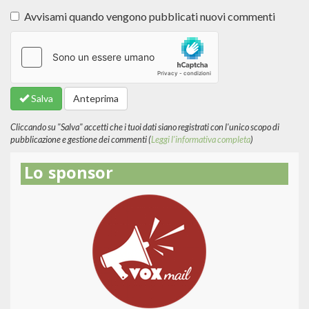
Avvisami quando vengono pubblicati nuovi commenti
Altre
informazioni
sui
formati
Salva
Anteprima
del
testo
Cliccando su "Salva" accetti che i tuoi dati siano registrati con l'unico scopo di
pubblicazione e gestione dei commenti (
Leggi l'informativa completa
)
Lo sponsor