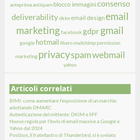
consenso
blocco immagini
anteprima
antispam
email
deliverability
email design
dkim
marketing
gmail
gdpr
facebook
hotmail
google
libero
mailchimp
permission
privacy
spam
webmail
marketing
yahoo
Articoli correlati
BIMI: come aumentare l'esposizione di un marchio
adottando DMARC
Autenticazione del mittente: DKIM e SPF
Nuove regole per l'invio di email massive a Google e
Yahoo dal 2024
Postbox, il fratellastro di Thunderbird, si è svelato