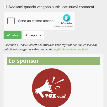
Avvisami quando vengono pubblicati nuovi commenti
Altre
informazioni
sui
formati
Salva
Anteprima
del
testo
Cliccando su "Salva" accetti che i tuoi dati siano registrati con l'unico scopo di
pubblicazione e gestione dei commenti (
Leggi l'informativa completa
)
Lo sponsor