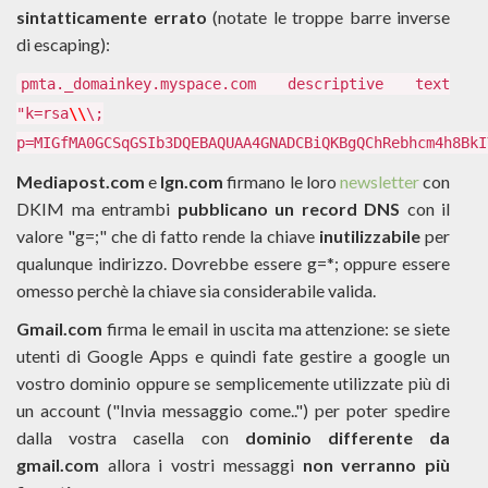
sintatticamente errato
(notate le troppe barre inverse
di escaping):
pmta._domainkey.myspace.com descriptive text
"k=rsa
\\
\;
p=MIGfMA0GCSqGSIb3DQEBAQUAA4GNADCBiQKBgQChRebhcm4h8BkI
Mediapost.com
e
Ign.com
firmano le loro
newsletter
con
DKIM ma entrambi
pubblicano un record DNS
con il
valore "g=;" che di fatto rende la chiave
inutilizzabile
per
qualunque indirizzo. Dovrebbe essere g=*; oppure essere
omesso perchè la chiave sia considerabile valida.
Gmail.com
firma le email in uscita ma attenzione: se siete
utenti di Google Apps e quindi fate gestire a google un
vostro dominio oppure se semplicemente utilizzate più di
un account ("
Invia messaggio come..") per poter spedire
dalla vostra casella con
dominio differente da
gmail.com
allora i vostri messaggi
non verranno più