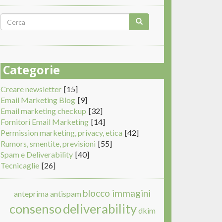
Form
di
Cerca
ricerca
Categorie
Creare newsletter
[15]
Email Marketing Blog
[9]
Email marketing checkup
[32]
Fornitori Email Marketing
[14]
Permission marketing, privacy, etica
[42]
Rumors, smentite, previsioni
[55]
Spam e Deliverability
[40]
Tecnicaglie
[26]
blocco immagini
anteprima
antispam
consenso
deliverability
dkim