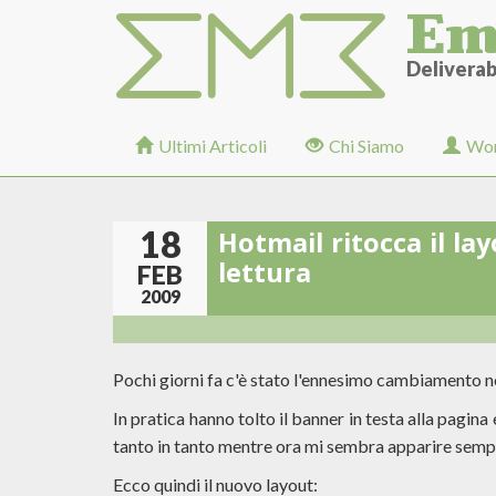
Em
Salta
al
contenuto
Deliverabi
principale
Ultimi Articoli
Chi Siamo
Wor
18
Hotmail ritocca il lay
lettura
FEB
2009
Pochi giorni fa c'è stato l'ennesimo cambiamento ne
In pratica hanno tolto il banner in testa alla pagina
tanto in tanto mentre ora mi sembra apparire semp
Ecco quindi il nuovo layout: