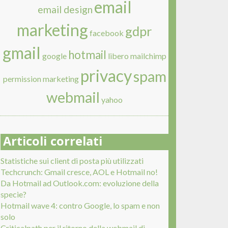
email
email design
marketing
gdpr
facebook
gmail
hotmail
google
libero
mailchimp
privacy
spam
permission marketing
webmail
yahoo
Articoli correlati
Statistiche sui client di posta più utilizzati
Techcrunch: Gmail cresce, AOL e Hotmail no!
Da Hotmail ad Outlook.com: evoluzione della
specie?
Hotmail wave 4: contro Google, lo spam e non
solo
Criticalpath per il ritorno della webmail di