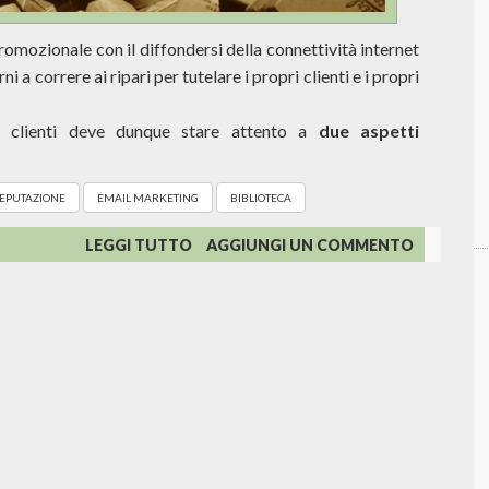
omozionale con il diffondersi della connettività internet
rni a correre ai ripari per tutelare i propri clienti e i propri
ri clienti deve dunque stare attento a
due aspetti
EPUTAZIONE
EMAIL MARKETING
BIBLIOTECA
SU
LEGGI TUTTO
AGGIUNGI UN COMMENTO
SPAM,
CONSENSO
E
RILEVANZA
-
EMAIL
MARKETING
IN
TRE
PAROLE