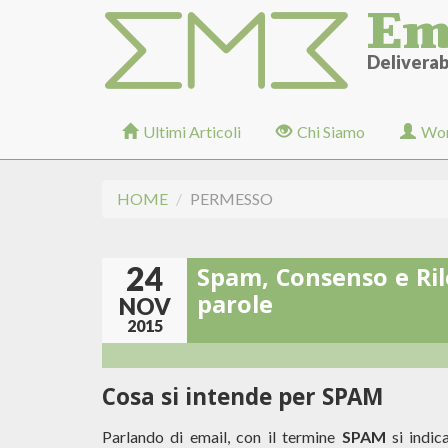
Em
Salta
al
contenuto
Deliverabi
principale
Ultimi Articoli
Chi Siamo
Wor
HOME
PERMESSO
24
Spam, Consenso e Ril
parole
NOV
2015
Cosa si intende per SPAM
Parlando di email, con il termine
SPAM
si indic