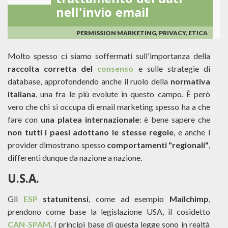
trattamento dei dati
nell'invio email
PERMISSION MARKETING, PRIVACY, ETICA
Molto spesso ci siamo soffermati sull'importanza della
raccolta corretta del
consenso
e sulle strategie di
database, approfondendo anche il ruolo della
normativa
italiana
, una fra le più evolute in questo campo. È però
vero che chi si occupa di email marketing spesso ha a che
fare con
una platea internazionale
: è bene sapere che
non tutti i paesi adottano le stesse regole
, e anche i
provider dimostrano spesso
comportamenti "regionali"
,
differenti dunque da nazione a nazione.
U.S.A.
Gli
ESP
statunitensi
, come ad esempio
Mailchimp
,
prendono come base la legislazione USA, il cosidetto
CAN-SPAM
. I principi base di questa legge sono in realtà