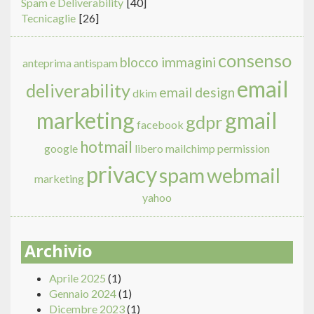
Spam e Deliverability
[40]
Tecnicaglie
[26]
consenso
blocco immagini
anteprima
antispam
email
deliverability
email design
dkim
marketing
gmail
gdpr
facebook
hotmail
google
libero
mailchimp
permission
privacy
spam
webmail
marketing
yahoo
Archivio
Aprile 2025
(1)
Gennaio 2024
(1)
Dicembre 2023
(1)