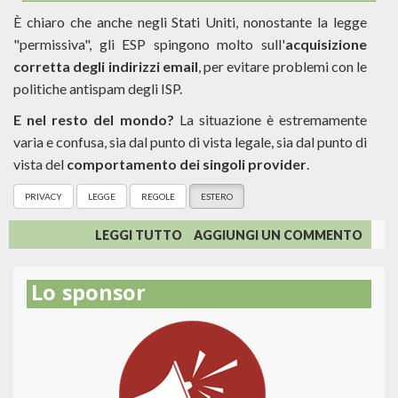
È chiaro che anche negli Stati Uniti, nonostante la legge
"permissiva", gli ESP spingono molto sull'
acquisizione
corretta degli indirizzi email
, per evitare problemi con le
politiche antispam degli ISP.
E nel resto del mondo?
La situazione è estremamente
varia e confusa, sia dal punto di vista legale, sia dal punto di
vista del
comportamento dei singoli provider
.
PRIVACY
LEGGE
REGOLE
ESTERO
SU
LEGGI TUTTO
AGGIUNGI UN COMMENTO
PRIVACY
INTERNAZIONALE:
Lo sponsor
CONSENSO
E
REGOLE
SUL
TRATTAMENTO
DEI
DATI