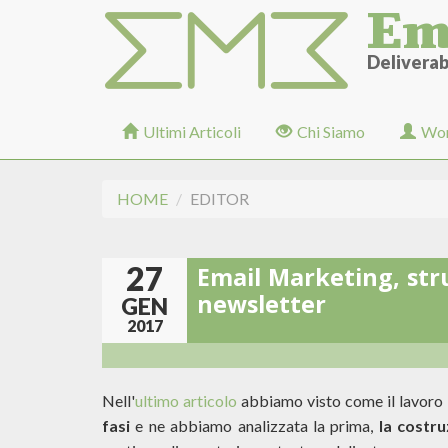
Em
Salta
al
contenuto
Deliverabi
principale
Ultimi Articoli
Chi Siamo
Wor
HOME
EDITOR
27
Email Marketing, str
newsletter
GEN
2017
Nell'
ultimo articolo
abbiamo visto come il lavoro 
fasi
e ne abbiamo analizzata la prima,
la costru