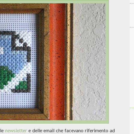
lle
newsletter
e delle email che facevano riferimento ad