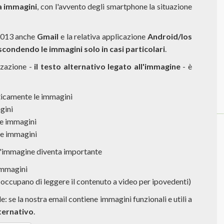
a immagini
, con l'avvento degli smartphone la situazione
 2013 anche
Gmail
e la relativa applicazione
Android/Ios
condendo le immagini solo in casi particolari
.
zzazione -
il testo alternativo legato all'immagine
- è
icamente le immagini
gini
re immagini
e immagini
 all'immagine diventa importante
immagini
occupano di leggere il contenuto a video per ipovedenti)
: se la nostra email contiene immagini funzionali e utili a
ternativo
.