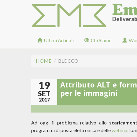
Em
Salta
al
contenuto
Deliverabi
principale
Ultimi Articoli
Chi Siamo
Wor
HOME
BLOCCO
19
Attributo ALT e form
per le immagini
SET
2017
Ad oggi il problema relativo allo
scaricamen
programmi di posta elettronica e delle
webmail
par