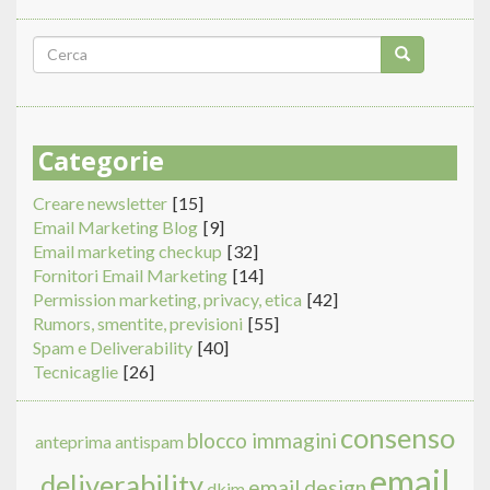
Form
di
Cerca
ricerca
Categorie
Creare newsletter
[15]
Email Marketing Blog
[9]
Email marketing checkup
[32]
Fornitori Email Marketing
[14]
Permission marketing, privacy, etica
[42]
Rumors, smentite, previsioni
[55]
Spam e Deliverability
[40]
Tecnicaglie
[26]
consenso
blocco immagini
anteprima
antispam
email
deliverability
email design
dkim