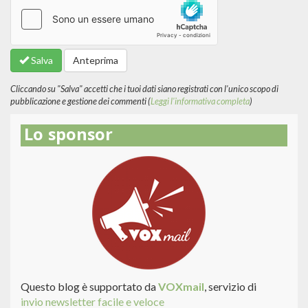
Altre
informazioni
sui
formati
Salva
Anteprima
del
testo
Cliccando su "Salva" accetti che i tuoi dati siano registrati con l'unico scopo di
pubblicazione e gestione dei commenti (
Leggi l'informativa completa
)
Lo sponsor
Questo blog è supportato da
VOXmail
, servizio di
invio newsletter facile e veloce