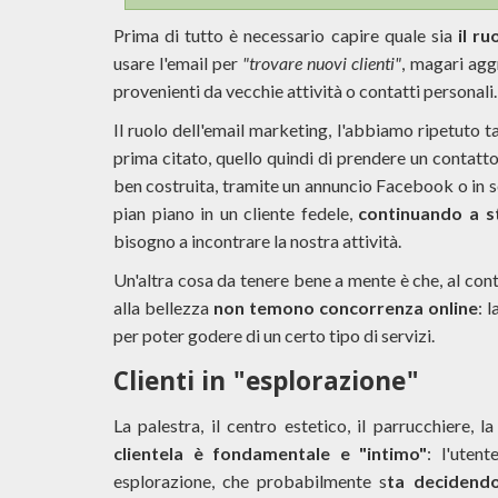
Prima di tutto è necessario capire quale sia
il r
usare l'email per
"trovare nuovi clienti"
, magari agg
provenienti da vecchie attività o contatti personali.
Il ruolo dell'email marketing, l'abbiamo ripetuto t
prima citato, quello quindi di prendere un contatto
ben costruita, tramite un annuncio Facebook o in s
pian piano in un cliente fedele,
continuando a st
bisogno a incontrare la nostra attività.
Un'altra cosa da tenere bene a mente è che, al contra
alla bellezza
non temono concorrenza online
: 
per poter godere di un certo tipo di servizi.
Clienti in "esplorazione"
La palestra, il centro estetico, il parrucchiere, l
clientela è fondamentale e "intimo"
: l'uten
esplorazione, che probabilmente s
ta decidend