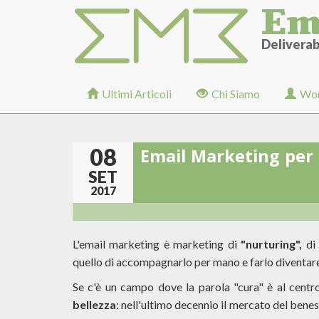
Em
Salta
al
contenuto
Deliverabi
principale
Ultimi Articoli
Chi Siamo
Wor
08
Email Marketing per i
SET
2017
L'email marketing è marketing di
"nurturing",
di 
quello di accompagnarlo per mano e farlo diventar
Se c'è un campo dove la parola "cura" è al centr
bellezza
: nell'ultimo decennio il mercato del benes