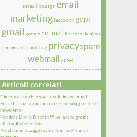
email
email design
marketing
gdpr
facebook
gmail
hotmail
google
libero
mailchimp
privacy
spam
permission marketing
webmail
yahoo
Articoli correlati
Cinema e teatri: lo spettacolo in una email
Enti e Istituzioni, informare e coinvolgere con le
newsletter
Vendere Libri e Dischi offline, anche grazie
all'Email Marketing
Perché non è saggio usare "noreply" come
mittente