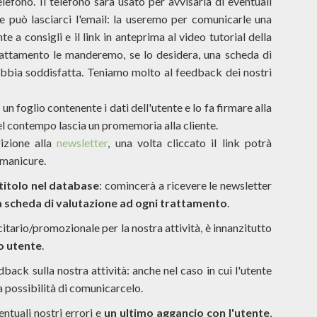
ono. Il telefono sarà usato per avvisarla di eventuali
 può lasciarci l'email: la useremo per comunicarle una
 a consigli e il link in anteprima al video tutorial della
rattamento le manderemo, se lo desidera, una scheda di
'abbia soddisfatta. Teniamo molto al feedback dei nostri
un foglio contenente i dati dell'utente e lo fa firmare alla
el contempo lascia un promemoria alla cliente.
rizione alla
newsletter
, una volta cliccato il link potrà
 manicure.
 titolo nel database
: comincerà a ricevere le newsletter
a scheda di valutazione ad ogni trattamento
.
tario/promozionale per la nostra attività, è innanzitutto
ro utente
.
ack sulla nostra attività: anche nel caso in cui l'utente
la possibilità di comunicarcelo.
ntuali nostri errori e
un ultimo aggancio con l'utente
,