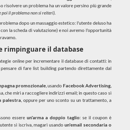
o risolvere un problema ha un valore persino più grande
 poi il problema non si reiteri)
.
 problema dopo un massaggio estetico: l'utente deluso ha
 con la scheda di valutazione) e noi avremo l'opportunità
oravamo.
e rimpinguare il database
tegie online per incrementare il database di contatti: in
e pensare di fare list building partendo direttamente dal
mpagna promozionale
, usando
Facebook Advertising
,
che miri a raccogliere indirizzi email; in questo caso si
n palestra
, oppure per uno sconto su un trattamento, a
ssono essere
un'arma a doppio taglio
: se il coupon è
'utente si iscriva, magari usando
un'email secondaria o