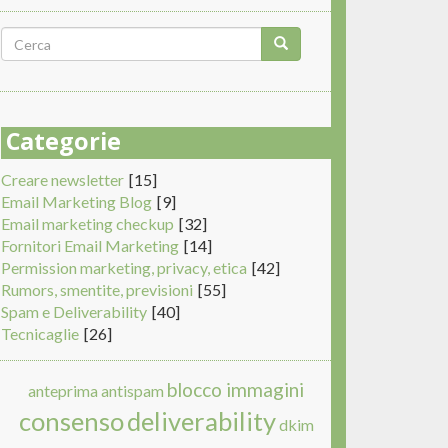
Form
di
Cerca
ricerca
Categorie
Creare newsletter
[15]
Email Marketing Blog
[9]
Email marketing checkup
[32]
Fornitori Email Marketing
[14]
Permission marketing, privacy, etica
[42]
Rumors, smentite, previsioni
[55]
Spam e Deliverability
[40]
Tecnicaglie
[26]
blocco immagini
anteprima
antispam
consenso
deliverability
dkim