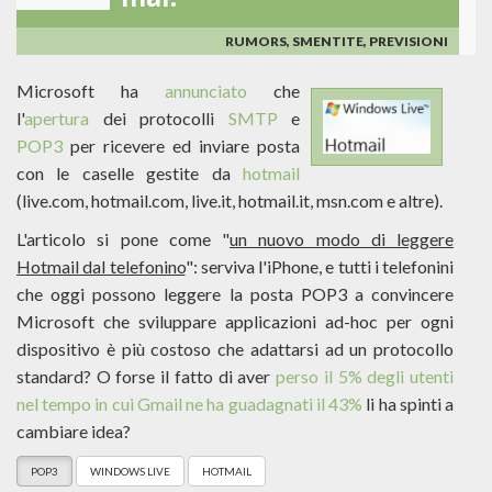
mai!
RUMORS, SMENTITE, PREVISIONI
Microsoft ha
annunciato
che
l'
apertura
dei protocolli
SMTP
e
POP3
per ricevere ed inviare posta
con le caselle gestite da
hotmail
(live.com, hotmail.com, live.it, hotmail.it, msn.com e altre).
L'articolo si pone come "
un nuovo modo di leggere
Hotmail dal telefonino
": serviva l'iPhone, e tutti i telefonini
che oggi possono leggere la posta POP3 a convincere
Microsoft che sviluppare applicazioni ad-hoc per ogni
dispositivo è più costoso che adattarsi ad un protocollo
standard? O forse il fatto di aver
perso il 5% degli utenti
nel tempo in cui Gmail ne ha guadagnati il 43%
li ha spinti a
cambiare idea?
POP3
WINDOWS LIVE
HOTMAIL