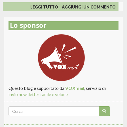
SU
LEGGI TUTTO
AGGIUNGI UN COMMENTO
HOTMAIL
E
Lo sponsor
POP3:
MEGLIO
20
ANNI
DI
RITARDO
CHE
MAI!
Questo blog è supportato da
VOXmail
, servizio di
invio newsletter facile e veloce
Form
di
Cerca
ricerca