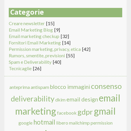
Categorie
Creare newsletter
[15]
Email Marketing Blog
[9]
Email marketing checkup
[32]
Fornitori Email Marketing
[14]
Permission marketing, privacy, etica
[42]
Rumors, smentite, previsioni
[55]
Spam e Deliverability
[40]
Tecnicaglie
[26]
consenso
blocco immagini
anteprima
antispam
email
deliverability
email design
dkim
marketing
gmail
gdpr
facebook
hotmail
google
libero
mailchimp
permission