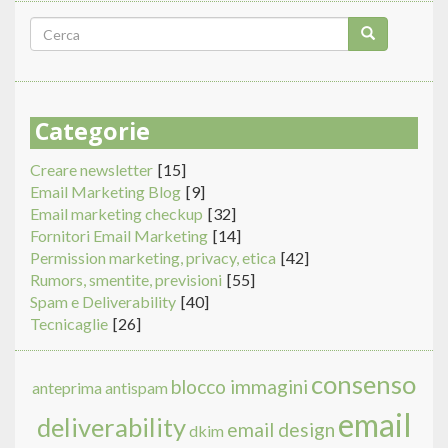
Form
di
Cerca
ricerca
Categorie
Creare newsletter
[15]
Email Marketing Blog
[9]
Email marketing checkup
[32]
Fornitori Email Marketing
[14]
Permission marketing, privacy, etica
[42]
Rumors, smentite, previsioni
[55]
Spam e Deliverability
[40]
Tecnicaglie
[26]
consenso
blocco immagini
anteprima
antispam
email
deliverability
email design
dkim