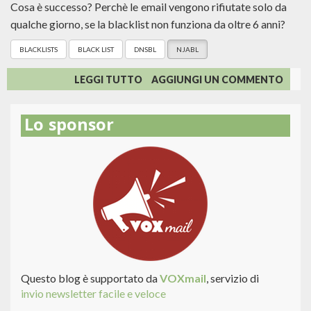
Cosa è successo? Perchè le email vengono rifiutate solo da
qualche giorno, se la blacklist non funziona da oltre 6 anni?
BLACKLISTS
BLACK LIST
DNSBL
NJABL
SU
LEGGI TUTTO
AGGIUNGI UN COMMENTO
SMETTETE
IMMEDIATAMENTE
Lo sponsor
DI
USARE
LA
BLACKLIST
DNSBL.NJABL.ORG:
BLOCCA
TUTTI
I
MITTENTI!
Questo blog è supportato da
VOXmail
, servizio di
invio newsletter facile e veloce