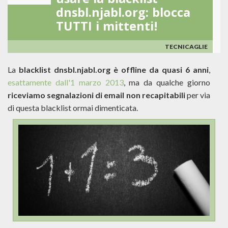
usare la blacklist
dnsbl.njabl.org: blocca
TUTTI i mittenti!
TECNICAGLIE
La
blacklist
dnsbl.njabl.org è offline da quasi 6 anni
,
esattamente dall'1 marzo 2013
, ma da qualche giorno
riceviamo segnalazioni di email non recapitabili
per via
di questa blacklist ormai dimenticata.