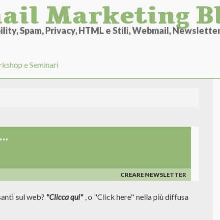
ail Marketing B
lity, Spam, Privacy, HTML e Stili, Webmail, Newsletter 
kshop e Seminari
..
CREARE NEWSLETTER
lsanti sul web?
"Clicca qui"
, o "Click here" nella più diffusa