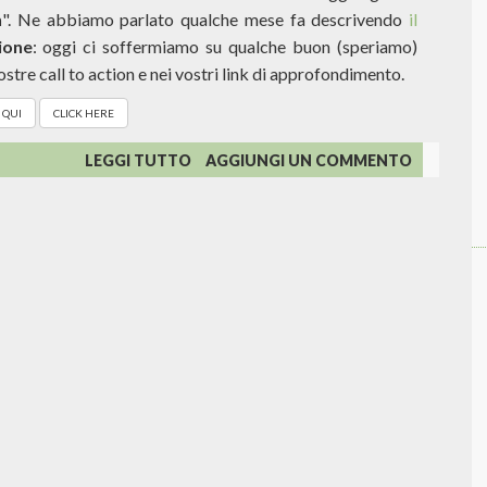
n
". Ne abbiamo parlato qualche mese fa descrivendo
il
ione
: oggi ci soffermiamo su qualche buon (speriamo)
vostre call to action e nei vostri link di approfondimento.
 QUI
CLICK HERE
SU
LEGGI TUTTO
AGGIUNGI UN COMMENTO
CLICCA
QUI!
OPPURE
NO...