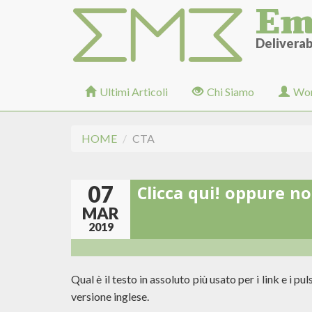
Em
Salta
al
contenuto
Deliverabi
principale
Ultimi Articoli
Chi Siamo
Wor
HOME
CTA
07
Clicca qui! oppure no.
MAR
2019
Qual è il testo in assoluto più usato per i link e i pu
versione inglese.