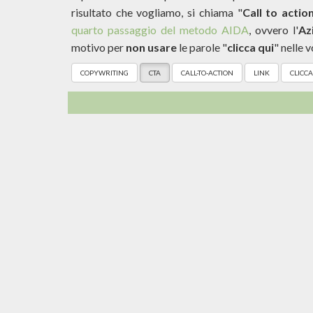
risultato che vogliamo, si chiama "
Call to actio
quarto passaggio del metodo AIDA
, ovvero l'
Az
motivo per
non usare
le parole "
clicca qui
" nelle 
COPYWRITING
CTA
CALL-TO-ACTION
LINK
CLICCA