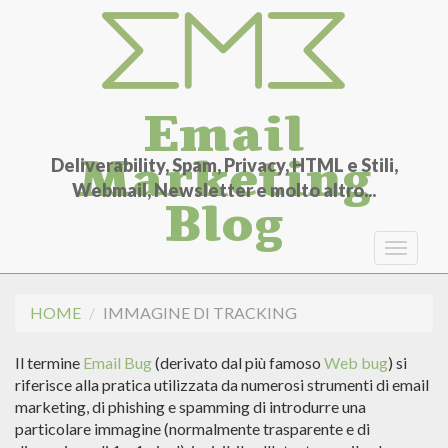
Salta
al
contenuto
principale
Email
Marketing
Deliverability, Spam, Privacy, HTML e Stili,
Webmail, Newsletter e molto altro...
Blog
Toggle
navigat
HOME
IMMAGINE DI TRACKING
Il termine
Email Bug
(derivato dal più famoso
Web bug
) si
riferisce alla pratica utilizzata da numerosi strumenti di email
marketing, di phishing e spamming di introdurre una
particolare immagine (normalmente trasparente e di