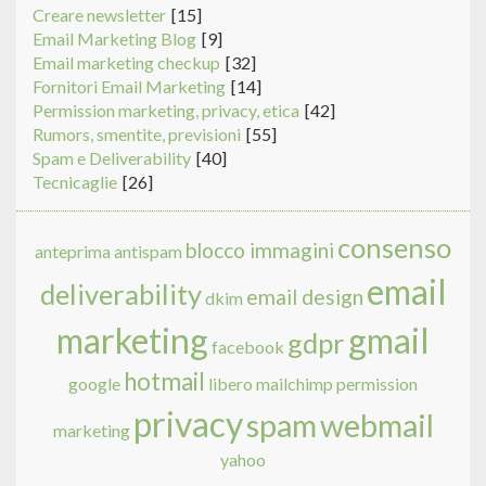
Creare newsletter
[15]
Email Marketing Blog
[9]
Email marketing checkup
[32]
Fornitori Email Marketing
[14]
Permission marketing, privacy, etica
[42]
Rumors, smentite, previsioni
[55]
Spam e Deliverability
[40]
Tecnicaglie
[26]
consenso
blocco immagini
anteprima
antispam
email
deliverability
email design
dkim
marketing
gmail
gdpr
facebook
hotmail
google
libero
mailchimp
permission
privacy
spam
webmail
marketing
yahoo