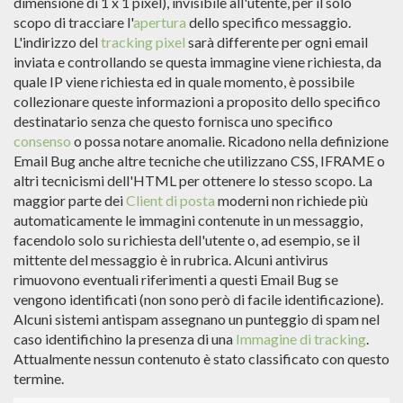
dimensione di 1 x 1 pixel), invisibile all'utente, per il solo
scopo di tracciare l'
apertura
dello specifico messaggio.
L'indirizzo del
tracking pixel
sarà differente per ogni email
inviata e controllando se questa immagine viene richiesta, da
quale IP viene richiesta ed in quale momento, è possibile
collezionare queste informazioni a proposito dello specifico
destinatario senza che questo fornisca uno specifico
consenso
o possa notare anomalie. Ricadono nella definizione
Email Bug anche altre tecniche che utilizzano CSS, IFRAME o
altri tecnicismi dell'HTML per ottenere lo stesso scopo. La
maggior parte dei
Client di posta
moderni non richiede più
automaticamente le immagini contenute in un messaggio,
facendolo solo su richiesta dell'utente o, ad esempio, se il
mittente del messaggio è in rubrica. Alcuni antivirus
rimuovono eventuali riferimenti a questi Email Bug se
vengono identificati (non sono però di facile identificazione).
Alcuni sistemi antispam assegnano un punteggio di spam nel
caso identifichino la presenza di una
Immagine di tracking
.
Attualmente nessun contenuto è stato classificato con questo
termine.