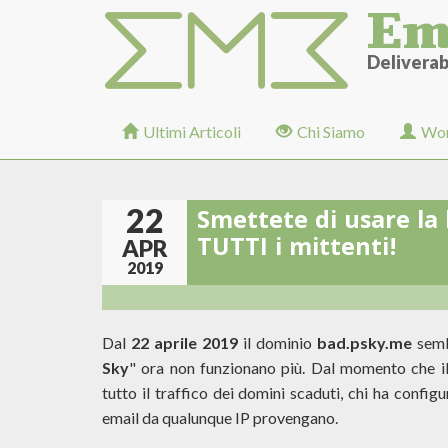
Em
Salta
al
contenuto
Deliverabi
principale
Ultimi Articoli
Chi Siamo
Wor
22
Smettete di usare la 
TUTTI i mittenti!
APR
2019
Dal
22 aprile 2019
il dominio
bad.psky.me
sembr
Sky
"
ora non funzionano più. Dal momento che il 
tutto il traffico dei domini scaduti, chi ha config
email da qualunque IP provengano.