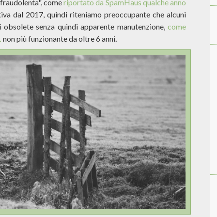
 "fraudolenta", come
riportato da SpamHaus qualche anno
rativa dal 2017, quindi riteniamo preoccupante che alcuni
ì obsolete senza quindi apparente manutenzione,
come
L
non più funzionante da oltre 6 anni
.