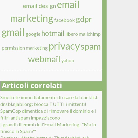
email
email design
marketing
gdpr
facebook
gmail
hotmail
google
libero
mailchimp
privacy
spam
permission marketing
webmail
yahoo
Articoli correlati
Smettete immediatamente di usare la blacklist
dnsbl.njabl.org: blocca TUTTI i mittenti!
SpamCop dimentica di rinnovare il dominio e i
filtri antispam impazziscono
I grandi dilemmi dell'Email Marketing: "Ma io
finisco in Spam?"
Postbox, il fratellastro di Thunderbird, si è