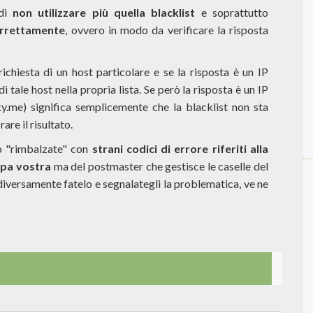
 di
non utilizzare più quella blacklist
e soprattutto
correttamente
, ovvero in modo da verificare la risposta
ichiesta di un host particolare e se la risposta è un IP
i tale host nella propria lista. Se però la risposta è un IP
y.me) significa semplicemente che la blacklist non sta
re il risultato.
no "rimbalzate" con
strani codici di errore riferiti alla
lpa vostra
ma del postmaster che gestisce le caselle del
diversamente fatelo e segnalategli la problematica, ve ne