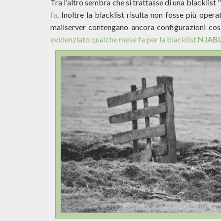
Tra l'altro sembra che si trattasse di una blacklist
fa
. Inoltre la blacklist risulta non fosse più ope
mailserver contengano ancora configurazioni cos
evidenziato qualche mese fa per la blacklist
NJAB