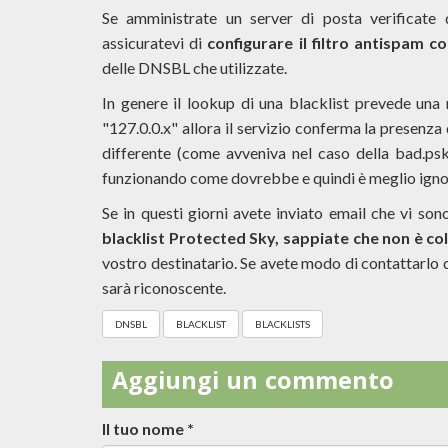
Se amministrate un server di posta verificate
assicuratevi di
configurare il filtro antispam 
delle DNSBL che utilizzate.
In genere il lookup di una blacklist prevede una r
"127.0.0.x" allora il servizio conferma la presenza d
differente (come avveniva nel caso della bad.psk
funzionando come dovrebbe e quindi è meglio ignora
Se in questi giorni avete inviato email che vi so
blacklist
Protected Sky
, sappiate che non è co
vostro destinatario. Se avete modo di contattarlo 
sarà riconoscente.
DNSBL
BLACKLIST
BLACKLISTS
Aggiungi un commento
Il tuo nome
*