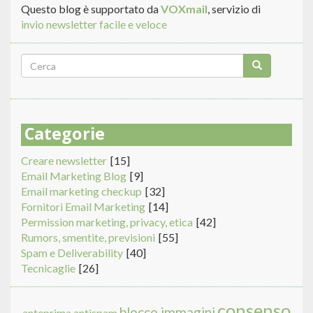
Questo blog è supportato da
VOXmail
, servizio di
invio newsletter facile e veloce
Form
di
Cerca
ricerca
Categorie
Creare newsletter
[15]
Email Marketing Blog
[9]
Email marketing checkup
[32]
Fornitori Email Marketing
[14]
Permission marketing, privacy, etica
[42]
Rumors, smentite, previsioni
[55]
Spam e Deliverability
[40]
Tecnicaglie
[26]
consenso
blocco immagini
anteprima
antispam