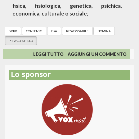
fisica, fisiologica, genetica, psichica,
economica, culturale o sociale
;
GDPR
CONSENSO
DPA
RESPONSABILE
NOMINA
PRIVACY SHIELD
SU
LEGGI TUTTO
AGGIUNGI UN COMMENTO
GDPR:
SCELTA
Lo sponsor
DEI
FORNITORI
E
NOMINA
DEI
RESPONSABILI
DEL
TRATTAMENTO
DEI
DATI