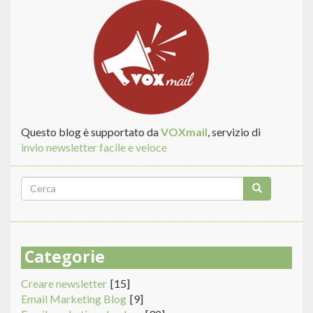
PER
SCOPI
PROFESSIONALI
O
AZIENDALI:
SI
PUÒ?
Questo blog è supportato da
VOXmail
, servizio di
invio newsletter facile e veloce
Form
di
Cerca
ricerca
Categorie
Creare newsletter
[15]
Email Marketing Blog
[9]