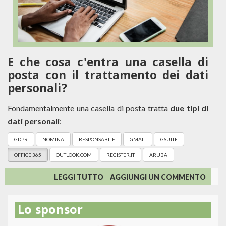
E che cosa c'entra una casella di
posta con il trattamento dei dati
personali?
Fondamentalmente una casella di posta tratta
due tipi di
dati personali
:
GDPR
NOMINA
RESPONSABILE
GMAIL
GSUITE
OFFICE 365
OUTLOOK.COM
REGISTER.IT
ARUBA
SU
LEGGI TUTTO
AGGIUNGI UN COMMENTO
USARE
UNA
Lo sponsor
EMAIL
GRATUITA