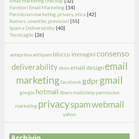
Email marketing checkup
[32]
Fornitori Email Marketing
[14]
Permission marketing, privacy, etica
[42]
Rumors, smentite, previsioni
[55]
Spam e Deliverability
[40]
Tecnicaglie
[26]
consenso
blocco immagini
anteprima
antispam
email
deliverability
email design
dkim
marketing
gmail
gdpr
facebook
hotmail
google
libero
mailchimp
permission
privacy
spam
webmail
marketing
yahoo
Archivio