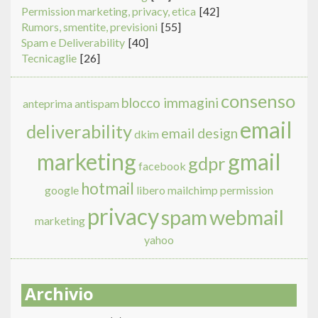
Permission marketing, privacy, etica
[42]
Rumors, smentite, previsioni
[55]
Spam e Deliverability
[40]
Tecnicaglie
[26]
consenso
blocco immagini
anteprima
antispam
email
deliverability
email design
dkim
marketing
gmail
gdpr
facebook
hotmail
google
libero
mailchimp
permission
privacy
spam
webmail
marketing
yahoo
Archivio