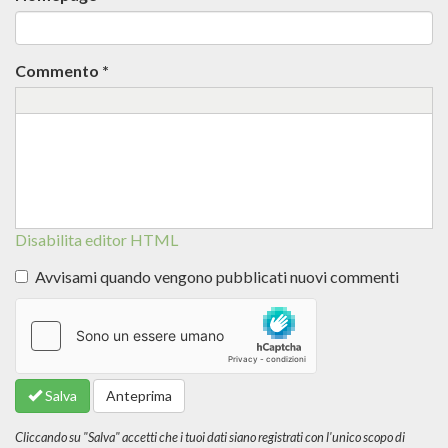
Commento
*
Disabilita editor HTML
Avvisami quando vengono pubblicati nuovi commenti
Altre
informazioni
sui
formati
Salva
Anteprima
del
testo
Cliccando su "Salva" accetti che i tuoi dati siano registrati con l'unico scopo di