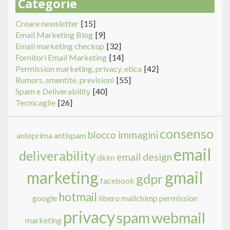
Categorie
Creare newsletter
[15]
Email Marketing Blog
[9]
Email marketing checkup
[32]
Fornitori Email Marketing
[14]
Permission marketing, privacy, etica
[42]
Rumors, smentite, previsioni
[55]
Spam e Deliverability
[40]
Tecnicaglie
[26]
consenso
blocco immagini
anteprima
antispam
email
deliverability
email design
dkim
marketing
gmail
gdpr
facebook
hotmail
google
libero
mailchimp
permission
privacy
spam
webmail
marketing